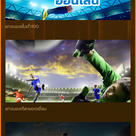
แทงบอลขั้นต่ำ100
แทงบอลกีฬายอดเยี่ยม