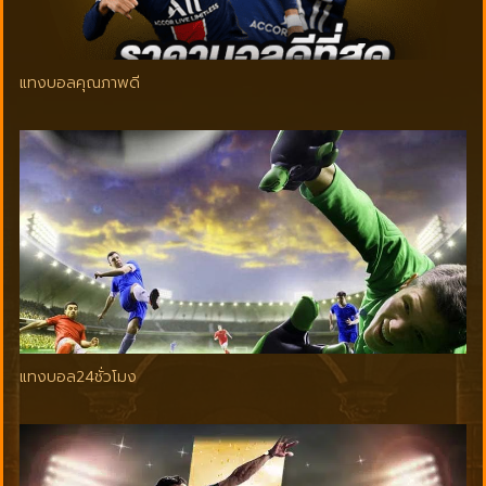
แทงบอลคุณภาพดี
แทงบอล24ชั่วโมง