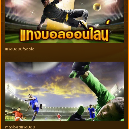
แทงบอลufagold
maxbetแทงบอล