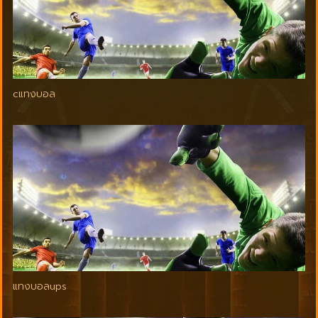
cแทงบอล
แทงบอลups