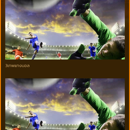
3เทพแทงบอล