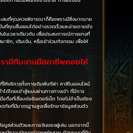
บบการเดิมพันที่ใช้งานง่าย การแข่งขัน
าะสมที่คุณควรพิจารณาก็คือเพราะมีสิ่งมากมาย
นที่คุณชื่นชอบได้อย่างรวดเร็วและง่ายดายยัง
นในเวลาเดียวกัน เพื่อประสบการณ์การแทงที่
ิก, เติมเงิน, หรือเข้าร่วมกิจกรรม เพื่อให้
รามีทีมงานมืออาชีพคอยให้
ให้บริการทั้งการเดิมพันกีฬา คาสิโนออนไลน์
ได้โดยเข้าสู่ระบบผ่านทางทางเข้า ที่มีการ
อถือที่เชื่อมต่ออินเตอร์เน็ต โดยไม่จำเป็นต้อง
ัยที่มีมาตรฐานสูงเพื่อรักษาข้อมูลส่วนตัว
อมูลส่วนตัวและการเงินของผู้เล่น นอกจากนี้
ละมีความนิยมอย่างแพร่หลาย ด้วยระบบที่ทัน