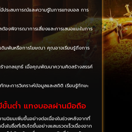
ี่มีประสบการณ์และความรู้ในการแทงบอล การ
ต้องพิจารณาการเสี่ยงและการเสนอแนะในการ
างเดิมพันหรือการโฆษณา คุณอาจเรียนรู้ถึงการ
ร้างกลยุทธ์ เมื่อคุณพัฒนาความคิดสร้างสรรค์
ะการวิเคราะห์ข้อมูลและสถิติ เรียนรู้ทักษะ
ีขั้นต่ำ แทงบอลผ่านมือถือ
บความนิยมเพิ่มขึ้นอย่างต่อเนื่องในช่วงหลังจากที่
ึ่งในชื่อที่เติบโตขึ้นอย่างแสนรวดเร็วเนื่องจาก