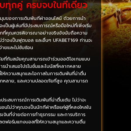
ทุกคู่ ครบจบในที่เดียว
่มุมของการเดิมพันกีฬาออนไลน์ ด้วยการนำ
ผู้เล่นที่มีประสบการณ์หรือมือใหม่ที่เพิ่งเริ่ม
ือกที่คุณควรพิจารณาอย่างจริงจังนับถือความ
ม่ว่าจะเป็นฟุตบอล และอื่นๆ UFABET169 ท่านจะ
่ายและไม่ซับซ้อน
ที่ทันสมัยคุณสามารถเข้าร่วมออดิโอเกมแบบ
ีการนำเสนอโปรโมชั่นและโบนัสที่หลากหลาย
่ให้ความสนุกและโอกาสในการเดิมพันที่น่าตื่น
หลากหลาย, และความปลอดภัยที่สูง คุณสามารถ
สบการณ์การเดิมพันที่น่าตื่นเต้น ไม่ว่าจะ
ไม่ว่าคุณจะเป็นนักกีฬาหรือแค่ผู้ที่หลงใหลใน
เงินที่ง่ายต่อการทำธุรกรรม และการบริการ
แพลตฟอร์มแทงบอลที่ให้ความสนุกและความตื่น