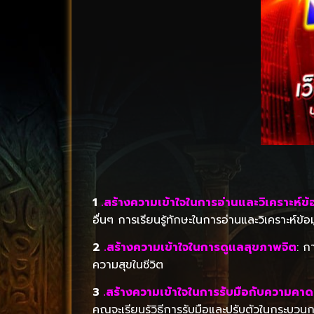
1
.สร้างความเข้าใจในการอ่านและวิเคราะห์ข้
อื่นๆ การเรียนรู้ทักษะในการอ่านและวิเคราะห์ข้อ
2
.สร้างความเข้าใจในการดูแลสุขภาพจิต
: ก
ความสุขในชีวิต
3
.สร้างความเข้าใจในการรับมือกับความคาด
คุณจะเรียนรู้วิธีการรับมือและปรับตัวในกระบวน