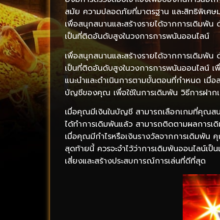
สมัย ความปลอดภัยที่มาตรฐาน และสิทธิพิเศษมาก
เพื่อสนุกสนานและสร้างรายได้จากการเดิมพัน ด้
เป็นที่ติดอันดับสูงในวงการการพนันออนไลน์
เพื่อสนุกสนานและสร้างรายได้จากการเดิมพัน ด้
เป็นที่ติดอันดับสูงในวงการการพนันออนไลน์ เพ
แนะนำและดำเนินการตามขั้นตอนที่กำหนด เมื่อลงทะเ
บัญชีของคุณ เพื่อใช้ในการเดิมพัน วิธีการฝาก
เมื่อคุณมีเงินในบัญชี สามารถเลือกเกมที่คุณสนใ
ได้ทำการเดิมพันแล้ว สามารถติดตามผลการเดิม
เมื่อคุณมีกำไรหรือเงินรางวัลจากการเดิมพัน 
สุดท้ายนี้ ควรจะจำไว้ว่าการเดิมพันออนไลน์เป็
เสี่ยงและสร้างประสบการณ์การเล่นที่ดีที่สุด