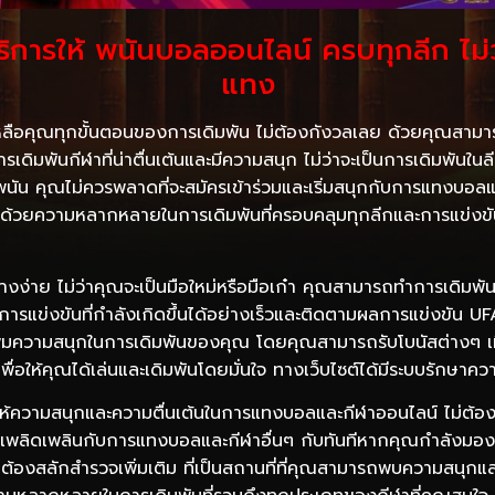
รให้ พนันบอลออนไลน์ ครบทุกลีก ไม่ว่า
แทง
หลือคุณทุกขั้นตอนของการเดิมพัน ไม่ต้องกังวลเลย ด้วยคุณสามา
พันกีฬาที่น่าตื่นเต้นและมีความสนุก ไม่ว่าจะเป็นการเดิมพันในลี
ัน คุณไม่ควรพลาดที่จะสมัครเข้าร่วมและเริ่มสนุกกับการแทงบอลแล
กคน ด้วยความหลากหลายในการเดิมพันที่ครอบคลุมทุกลีกและการแข่งขัน
างง่าย ไม่ว่าคุณจะเป็นมือใหม่หรือมือเก๋า คุณสามารถทำการเดิม
ารแข่งขันที่กำลังเกิดขึ้นได้อย่างเร็วและติดตามผลการแข่งขัน UF
งเพิ่มความสนุกในการเดิมพันของคุณ โดยคุณสามารถรับโบนัสต่างๆ เมื
พื่อให้คุณได้เล่นและเดิมพันโดยมั่นใจ ทางเว็บไซต์ได้มีระบบรักษา
วามสนุกและความตื่นเต้นในการแทงบอลและกีฬาออนไลน์ ไม่ต้องสลักส
ด เพลิดเพลินกับการแทงบอลและกีฬาอื่นๆ กับทันทีหากคุณกำลังมอ
องสลักสำรวจเพิ่มเติม ที่เป็นสถานที่ที่คุณสามารถพบความสนุกและโ