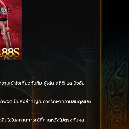
เข้าใจเกี่ยวกับทีม ผู้เล่น สถิติ และปัจจัย
ภาพจิตเป็นสิ่งสำคัญในการรักษาความสมดุลและ
ดสินใจในสถานการณ์ที่คาดหวังไม่ตรงกับผล