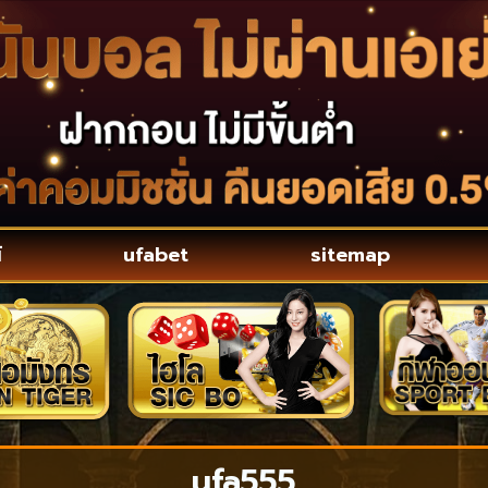
์
ufabet
sitemap
ufa555