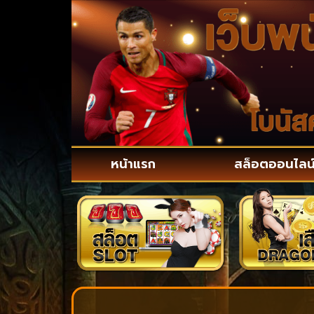
หน้าแรก
สล็อตออนไลน