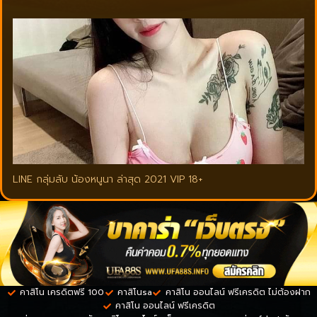
LINE กลุ่มลับ น้องหนูนา ล่าสุด 2021 VIP 18+
คาสิโน เครดิตฟรี 100
คาสิโนsa
คาสิโน ออนไลน์ ฟรีเครดิต ไม่ต้องฝาก
คาสิโน ออนไลน์ ฟรีเครดิต