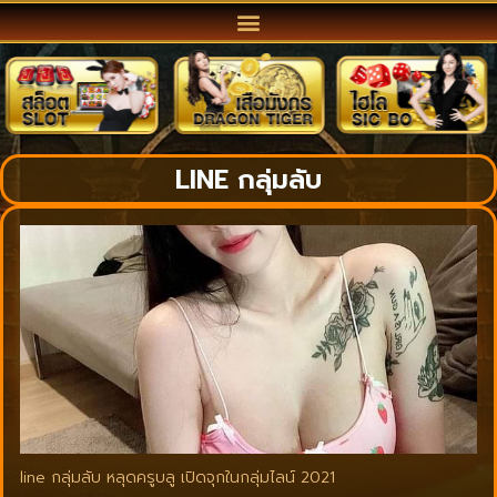
LINE กลุ่มลับ
line กลุ่มลับ หลุดครูบลู เปิดจุกในกลุ่มไลน์ 2021