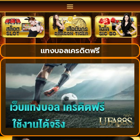
แทงบอลเครดิตฟรี