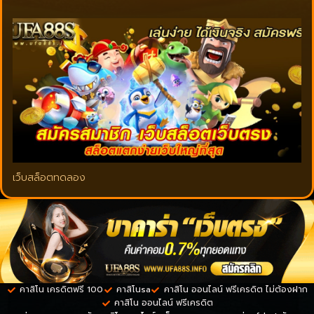
เว็บสล็อตทดลอง
คาสิโน เครดิตฟรี 100
คาสิโนsa
คาสิโน ออนไลน์ ฟรีเครดิต ไม่ต้องฝาก
คาสิโน ออนไลน์ ฟรีเครดิต