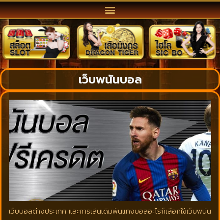
เว็บพนันบอล
เว็บบอลต่างประเทศ และการเล่นเดิมพันแทงบอลอะไรก็เลือกใช้เว็บพนัน