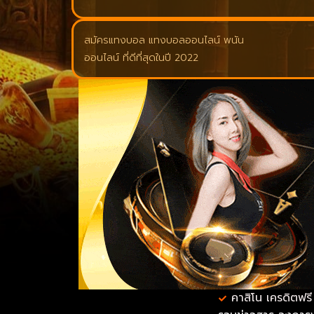
สมัครแทงบอล แทงบอลออนไลน์ พนัน
ออนไลน์ ที่ดีที่สุดในปี 2022
คาสิโน เครดิตฟร