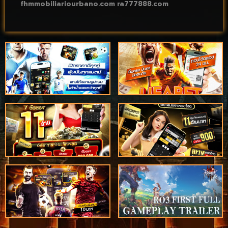
fhmmobiliariourbano.com
ra777888.com