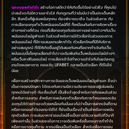
แทงบอลทำกำไร
สร้างโอกาสดีกว่าให้เกิดขึ้นได้อย่างใส่ใจ ที่คุณไม่
น่าสนใจจะไม่มีความเอาใจใส่ กับกฎเกมที่ว่ามันนับว่าเป็นประเด็นหลัก
อีก สิ่งหนึ่งที่ผู้เล่นพนันทุกคน ต้องพิจารณาถึง ในส่วนในการ กับ
การเลือกลงทุนทำเว็บพนันออนไลน์ที่ดี ก็เหมือนกันกับการคิดหาเรื่อง
ต่างๆอย่างถี่ถ้วน ก่อนที่เลือกลงทุนกับช่องทางอย่างคร่าวๆกับเว็บ
พนันออนไลน์ยูฟ่าเบท ในส่วนสำหรับการมีตัวเลือกในส่วนของการ
พนันออนไลน์ ที่มีการเสนอเกมส์หากำไร ตัวเลือกไหนที่มีให้บริการ
อย่างสมบูรณ์ ที่ดีให้เกิดขึ้นอยู่ได้เสมอกับคนที่อยากทำเงินกับเว็บ
พนันแบบนี้เมื่อคุณเลือกเข้าไปวางเดิมพันกับเว็บพนันออนไลน์ต่างๆ
หรือเว็บคาสิโนออนไลน์ การเลือกเข้าไปทำความเข้าใจกับในแต่ละกฎ
เกมโดยเฉพาะการ ถอนเงิน UFABET กลายเป็นตัวเลือก ที่ดีไม่ใช่
น้อย
เพื่อการสร้างกติกาทางการเงินของเว็บพนันออนไลน์ยูฟ่าเบท ซึ่งน่า
เป็นการตอบปัญหา ได้ตรงกับความมีความต้องการของผู้เล่นพนัน
ทุกคนได้อย่างดี กับเงื่อนไขที่ เป็นสิ่งจำสุดสำหรับการคิดแผนในส่วน
สำหรับการลงทุน สำหรับการพนันทุกตัวเลือกกับการกำหนดยอดเงิน
ลงทุนได้ด้วยตัวเองด้วยเหมือนกันนั่นเองไม่ว่าเป็นการฝากเงินก็ตาม
หรือการถอนกำไรออกมาใช้ได้ ก็ยังเป็นเรื่องจำเป็นสำหรับการพนัน
ทุกตัวเลือก การเล่นบาคาร่าออนไลน์ซึ่งเป็นการใช้เวลาแค่ไม่กี่วินาที
เพียงเท่านั้น ในส่วนของในการวางเดิมพันหรือขั้นตอนการทำกำไร
หรือการขาดทุนก็ตาม หากเปลี่ยนเป็นตัวเลือก สำหรับเพื่อการถอน