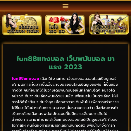
fun88แทงบอล เว็บพนันบอล มา
แรง 2023
fun88แทงบอล
เลือกใช้งานผ่าน เว็บแทงบอลออนไลน์เปิดยูเซอร์
ฟรี มีโอกาสที่ดีมากขึ้นเว็บแทงบอลออนไลน์เปิดยูเซอร์ฟรี ที่เป็นช่อง
ทางให้ คนที่อยากได้ไปวางเดิมพันกับบอลในหลักเกมใดๆ อย่างได้
อย่างดี ที่น่าจะกับเลือกพนันด้วยแบบใด เพื่อแปรไปเป็นตัวเลือก ให้มี
การได้กำไรขึ้นมา กับว่าคุณเลือกลงวางเดิมพันไป เพื่อการสร้างราย
ได้ขึ้นมาได้อย่างเต็มความสามารถ นั่นหมายความว่า เมื่อต้องการทำ
เงินคงต้องเลือกลงพนันไปในแบบที่ไม่มีความเสี่ยงมากเกินไป
สำหรับการเอามาทำรายได้เว็บแทงบอลออนไลน์เปิดยูเซอร์ฟรี ที่มอบ
โอกาสให้ คนที่ต้องการสามารถเลือกเล่นทีเดียว เพื่อนำมาซึ่งการก