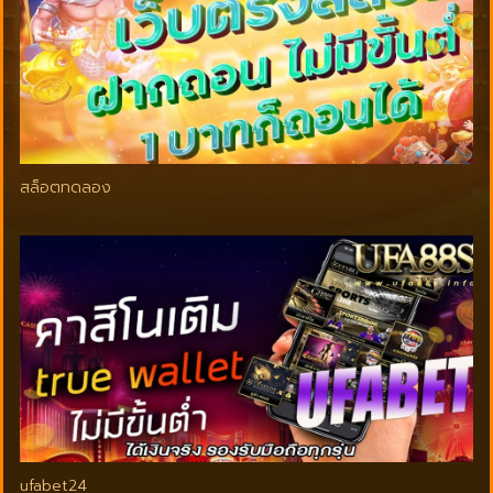
สล็อตทดลอง
ufabet24