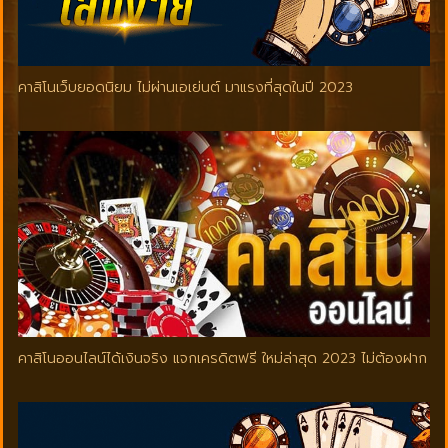
คาสิโนเว็บยอดนิยม ไม่ผ่านเอเย่นต์ มาแรงที่สุดในปี 2023
คาสิโนออนไลน์ได้เงินจริง แจกเครดิตฟรี ใหม่ล่าสุด 2023 ไม่ต้องฝาก