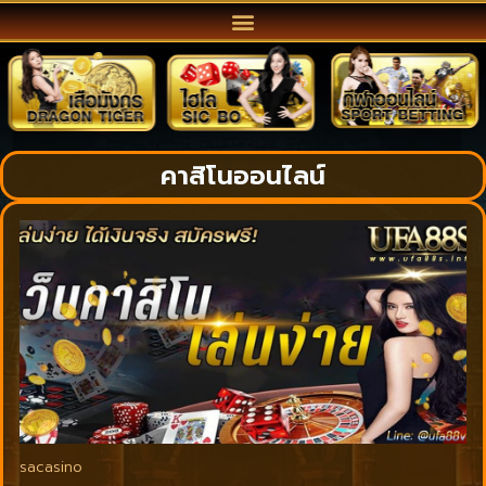
คาสิโนออนไลน์
sacasino