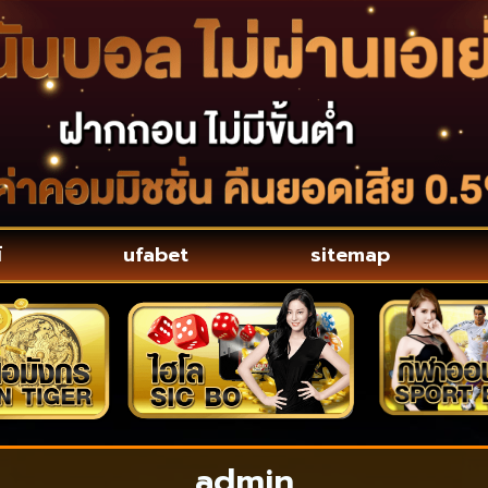
์
ufabet
sitemap
admin