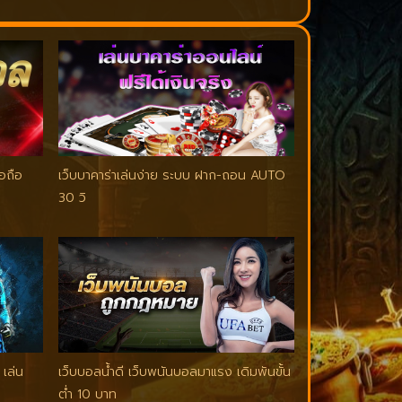
อถือ
เว็บบาคาร่าเล่นง่าย ระบบ ฝาก-ถอน AUTO
30 วิ
เล่น
เว็บบอลน้ำดี เว็บพนันบอลมาแรง เดิมพันขั้น
ต่ำ 10 บาท