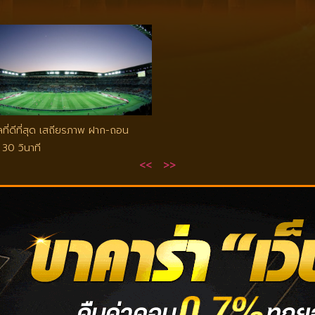
ี่ดีที่สุด เสถียรภาพ ฝาก-ถอน
 30 วินาที
<<
>>