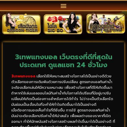
3เทพแทงบอล เว็บตรงที่ดีที่สุดใน
ประดเทศ ดูแลแชท 24 ชั่วโมง
3เทพแทงบอล
เลือกใช้ให้เหมาะสมสร้างโอกาสได้เป็นอย่างดีด้วย
ตัวเลือกของการเดิมพันด้วยการปรับเปลี่ยน สูตรแทงบอลกินค่าน้ำ
จะต้องเลือกเล่นให้มีความเหมาะสม เพื่อสร้างโอกาสที่ดีให้เกิดขึ้นมา
ถ้าหากใช้เล่นบอลออนไลน์กินค่าน้ำกับโอกาสได้เปรียบที่มีอยู่มาปรับ
เปลี่ยนให้เกิดเป็นช่องทางสำหรับการได้กำไร ไม่ว่าจะเป็นตัวเลือกใด
มันย่อมเป็นเงื่อนไขที่จะทำให้กำไรเกิดขึ้นมาได้เป็นอย่างดี
เมื่อต้องการมองเห็นกำไรที่ดียิ่งขึ้น การใช้ สูตรแทงบอลกินค่าน้ำ
มันน่าจะต้องเลือกปรับค่าน้ำให้น่าสนใจ เพื่อผลต่างของราคาที่เปิด
ออกมา ทำให้นักพนันสร้างโอกาสสร้างผลกำไรขึ้นมาได้เป็นอย่างดี ที่