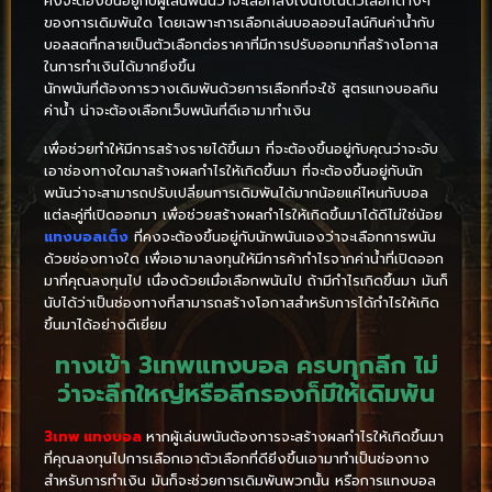
คงจะต้องขึ้นอยู่กับผู้เล่นพนันว่าจะเลือกลงเงินไปในตัวเลือกต่างๆ
ของการเดิมพันใด โดยเฉพาะการเลือกเล่นบอลออนไลน์กินค่าน้ำกับ
บอลสดที่กลายเป็นตัวเลือกต่อราคาที่มีการปรับออกมาที่สร้างโอกาส
ในการทำเงินได้มากยิ่งขึ้น
นักพนันที่ต้องการวางเดิมพันด้วยการเลือกที่จะใช้ สูตรแทงบอลกิน
ค่าน้ำ น่าจะต้องเลือกเว็บพนันที่ดีเอามาทำเงิน
เพื่อช่วยทำให้มีการสร้างรายได้ขึ้นมา ที่จะต้องขึ้นอยู่กับคุณว่าจะจับ
เอาช่องทางใดมาสร้างผลกำไรให้เกิดขึ้นมา ที่จะต้องขึ้นอยู่กับนัก
พนันว่าจะสามารถปรับเปลี่ยนการเดิมพันได้มากน้อยแค่ไหนกับบอล
แต่ละคู่ที่เปิดออกมา เพื่อช่วยสร้างผลกำไรให้เกิดขึ้นมาได้ดีไม่ใช่น้อย
แทงบอลเต็ง
ที่คงจะต้องขึ้นอยู่กับนักพนันเองว่าจะเลือกการพนัน
ด้วยช่องทางใด เพื่อเอามาลงทุนให้มีการค้ากำไรจากค่าน้ำที่เปิดออก
มาที่คุณลงทุนไป เนื่องด้วยเมื่อเลือกพนันไป ถ้ามีกำไรเกิดขึ้นมา มันก็
นับได้ว่าเป็นช่องทางที่สามารถสร้างโอกาสสำหรับการได้กำไรให้เกิด
ขึ้นมาได้อย่างดีเยี่ยม
ทางเข้า 3เทพแทงบอล ครบทุกลีก ไม่
ว่าจะลีกใหญ่หรือลีกรองก็มีให้เดิมพัน
3เทพ แทงบอล
หากผู้เล่นพนันต้องการจะสร้างผลกำไรให้เกิดขึ้นมา
ที่คุณลงทุนไปการเลือกเอาตัวเลือกที่ดียิ่งขึ้นเอามาทำเป็นช่องทาง
สำหรับการทำเงิน มันก็จะช่วยการเดิมพันพวกนั้น หรือการแทงบอล