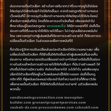
มันจะกลายเป็นตัวเลือก สร้างโอกาสดีมากกว่าที่จะมากอยู่ไม่ใช่น้อย
ให้แด่คุณได้ลักขโมยกำไรให้เกิดขึ้นมา หากด้วยกฎกติกาต่างๆของ
เว็บพนันที่นี้ มีการระบุตัวเลือกต่างๆออกมาให้แก่คุณได้ใช้ประโยชน์
สำหรับการพนันที่ชัด ใครที่ต้องการจะทำเงินก็แค่ เพียงแต่เข้าไป
ศึกษาเรียนรู้ในแต่ละกฎเกม
แทงบอลเต็ง
ให้มีทางออกที่ดี มันก็เป็น
ช่องทางที่ดีที่จะเอามาใช้ให้มีรายได้ขึ้นมา ไม่ว่าคุณเลือกลงพนันไป
ไหน เพราะเหตุต่างๆผู้เล่นพนันที่ต้องการจะสร้างรายได้ ก็ต้องการจะ
เปลี่ยนเป็นตัวเลือก ในส่วนของเพื่อการพนันที่ดี
ก็น่าต้องรู้จักการปรับเปลี่ยนในแต่ละตัวเลือกให้มีความเหมาะสม เพื่อ
เปลี่ยนไปเป็นตัวเลือก ที่ดียิ่งขึ้นให้เกิดขึ้นมาถ้าผู้เล่นพนันที่มองเห็น
ช่องทาง หรือสามารถปรับเปลี่ยนอย่างต่างๆได้อย่างดีมันก็เป็นช่อง
ทางในส่วนสำหรับการสร้างรายได้ให้เกิดขึ้นมา ที่นับว่าสร้างผลดี ให้
เกิดขึ้นได้อย่างมีความชัด กับใครที่อยากได้ จะได้กำไร แค่เพียงคุณ
เลือกใช้ตัวเลือกที่มีอยู่ในเว็บพนันเหล่านี้ให้มีทางออก มันก็เป็นกฎ
กติกาที่ดี ที่ผู้พนันแต่ละคนน่าต้องเข้าไปทำความเข้าใจก็ศึกษาวิจัย
เพื่อกลายเป็นตัวเลือก ที่ดีให้เกิดขึ้นได้อย่างง่ายๆใ นตัวเลือกพนัน
พวกนั้น
sandissewingconnection.com
monoplan-
builder.com
gronantpropertyservices.com
casbah-dz.com
prosoundames.com
ccboukli.com