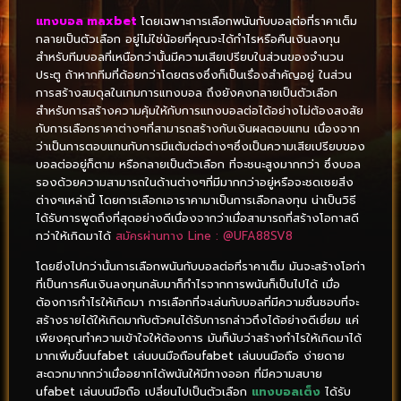
แทงบอล maxbet
โดยเฉพาะการเลือกพนันกับบอลต่อที่ราคาเต็ม
กลายเป็นตัวเลือก อยู่ไม่ใช่น้อยที่คุณจะได้กำไรหรือคืนเงินลงทุน
สำหรับทีมบอลที่เหนือกว่านั้นมีความเสียเปรียบในส่วนของจำนวน
ประตู ถ้าหากทีมที่ด้อยกว่าโดยตรงซึ่งก็เป็นเรื่องสำคัญอยู่ ในส่วน
การสร้างสมดุลในเกมการแทงบอล ถึงยังคงกลายเป็นตัวเลือก
สำหรับการสร้างความคุ้มให้กับการแทงบอลต่อได้อย่างไม่ต้องสงสัย
กับการเลือกราคาต่างๆที่สามารถสร้างกับเงินผลตอบแทน เนื่องจาก
ว่าเป็นการตอบแทนกับการมีแต้มต่อต่างๆซึ่งเป็นความเสียเปรียบของ
บอลต่ออยู่ก็ตาม หรือกลายเป็นตัวเลือก ที่จะชนะสูงมากกว่า ซึ่งบอล
รองด้วยความสามารถในด้านต่างๆที่มีมากกว่าอยู่หรือจะชดเชยสิ่ง
ต่างๆเหล่านี้ โดยการเลือกเอาราคามาเป็นการเลือกลงทุน น่าเป็นวิธี
ได้รับการพูดถึงที่สุดอย่างดีเนื่องจากว่าเมื่อสามารถที่สร้างโอกาสดี
กว่าให้เกิดมาได้
สมัครผ่านทาง Line :
@UFA88SV8
โดยยิ่งไปกว่านั้นการเลือกพนันกับบอลต่อที่ราคาเต็ม มันจะสร้างโอก่า
ที่เป็นการคืนเงินลงทุนกลับมาก็กำไรจากการพนันก็เป็นไปได้ เมื่อ
ต้องการกำไรให้เกิดมา การเลือกที่จะเล่นกับบอลที่มีความชื่นชอบที่จะ
สร้างรายได้ให้เกิดมากับตัวคนได้รับการกล่าวถึงได้อย่างดีเยี่ยม แค่
เพียงคุณทำความเข้าใจให้ต้องการ มันก็นับว่าสร้างกำไรให้เกิดมาได้
มากเพิ่มขึ้นufabet เล่นบนมือถือufabet เล่นบนมือถือ ง่ายดาย
สะดวกมากกว่าเมื่ออยากได้พนันให้มีทางออก ที่มีความสบาย
ufabet เล่นบนมือถือ เปลี่ยนไปเป็นตัวเลือก
แทงบอลเต็ง
ได้รับ