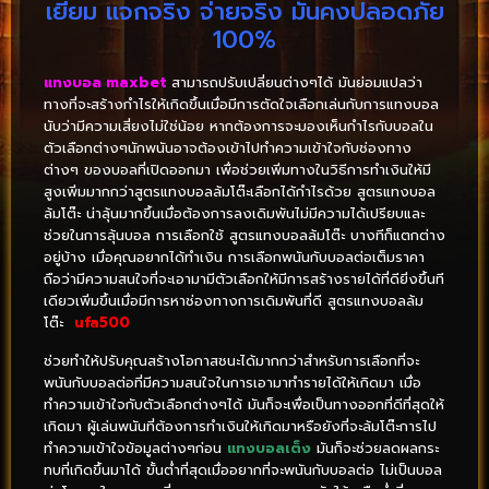
เยี่ยม แจกจริง จ่ายจริง มั่นคงปลอดภัย
100%
แทงบอล maxbet
สามารถปรับเปลี่ยนต่างๆได้ มันย่อมแปลว่า
ทางที่จะสร้างกำไรให้เกิดขึ้นเมื่อมีการตัดใจเลือกเล่นกับการแทงบอล
นับว่ามีความเสี่ยงไม่ใช่น้อย หากต้องการจะมองเห็นกำไรกับบอลใน
ตัวเลือกต่างๆนักพนันอาจต้องเข้าไปทำความเข้าใจกับช่องทาง
ต่างๆ ของบอลที่เปิดออกมา เพื่อช่วยเพิ่มทางในวิธีการทำเงินให้มี
สูงเพิ่มมากกว่าสูตรแทงบอลล้มโต๊ะเลือกได้กำไรด้วย สูตรแทงบอล
ล้มโต๊ะ น่าลุ้นมากขึ้นเมื่อต้องการลงเดิมพันไม่มีความได้เปรียบและ
ช่วยในการลุ้นบอล การเลือกใช้ สูตรแทงบอลล้มโต๊ะ บางทีก็แตกต่าง
อยู่บ้าง เมื่อคุณอยากได้ทำเงิน การเลือกพนันกับบอลต่อเต็มราคา
ถือว่ามีความสนใจที่จะเอามามีตัวเลือกให้มีการสร้างรายได้ที่ดียิ่งขึ้นที
เดียวเพิ่มขึ้นเมื่อมีการหาช่องทางการเดิมพันที่ดี สูตรแทงบอลล้ม
โต๊ะ
ufa500
ช่วยทำให้ปรับคุณสร้างโอกาสชนะได้มากกว่าสำหรับการเลือกที่จะ
พนันกับบอลต่อที่มีความสนใจในการเอามาทำรายได้ให้เกิดมา เมื่อ
ทำความเข้าใจกับตัวเลือกต่างๆได้ มันก็จะเพื่อเป็นทางออกที่ดีที่สุดให้
เกิดมา ผู้เล่นพนันที่ต้องการทำเงินให้เกิดมาหรือยังที่จะล้มโต๊ะการไป
ทำความเข้าใจข้อมูลต่างๆก่อน
แทงบอลเต็ง
มันก็จะช่วยลดผลกระ
ทบที่เกิดขึ้นมาได้ ขั้นต่ำที่สุดเมื่ออยากที่จะพนันกับบอลต่อ ไม่เป็นบอล