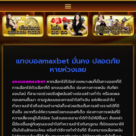
แทงบอลmaxbet มั่นคง ปลอดภัย
หายห่วงเลย
แทงบอลmaxbet
หากเลือกใช้ได้อย่างเหมาะสมก็เป็นทางออกที่ดี
การเลือกใช้ตัวเลือกที่ดี แทงบอลทีเด็ด ช่องทางการพนัน กับกีฬา
ออนไลน์ ที่สามารถช่วยปรับผู้พนันสร้างช่องสร้างกำไร หรือลดผล
ตอบแทนขึ้นมา ตามรูปแบบของการเข้าไปทำเงิน แค่เพียงเข้าไป
ทำความเข้าใจถึงส่วนต่างๆมันก็จะช่วยเติมเต็มการสร้างรายได้ที่ดี
ยิ่งขึ้น อยากที่จะให้ความพอใจแทงบอลทีเด็ด ช่องทางการพนันที่มี
ความเสี่ยงอยู่ไม่ใช่น้อย ในส่วนของเอามาได้กำไรให้มีขึ้นมา สิ่งเหล่า
นี้ต้องขึ้นอยู่กับคุณเองเข้าไปทำความเข้าใจกับกฎเกม ที่เปิดออกมาให้
เป็นไปในลักษณะไหน หรือถ้าวิธีการทำกำไรที่ดี ซึ่งสามารถเลือกพนัน