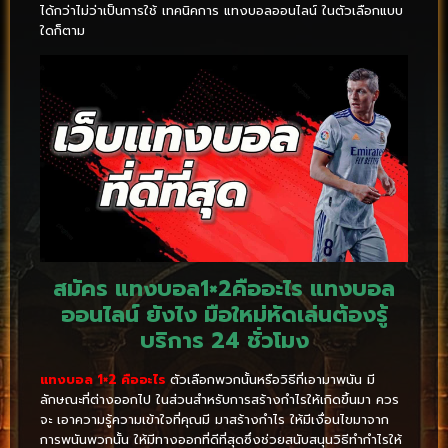
ได้กว่าไม่ว่าเป็นการใช้ เทคนิคการ แทงบอลออนไลน์ ในตัวเลือกแบบ
ใดก็ตาม
สมัคร แทงบอล1×2คืออะไร แทงบอล
ออนไลน์ ยังไง มือใหม่หัดเล่นต้องรู้
บริการ 24 ชั่วโมง
แทงบอล 1×2 คืออะไร
ตัวเลือกพวกนั้นหรือวิธีที่เอามาพนัน มี
ลักษณะที่ต่างออกไป ในส่วนสำหรับการสร้างกำไรให้เกิดขึ้นมา ควร
จะ เอาความรู้ความเข้าใจที่คุณมี มาสร้างกำไร ให้มีเงื่อนไขมาจาก
การพนันพวกนั้น ให้มีทางออกที่ดีที่สุดซึ่งช่วยสนับสนุนวิธีทำกำไรให้