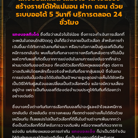
สร้างรายได้ให้แน่นอน ฝาก ถอน ด้วย
ระบบออโต้ 5 วินาที บริการตลอด 24
ชั่วโมง
แทงบอลทีเด็ด
ซึ่งถือว่าสนใจไม่ใช่น้อย ซึ่งการจะทำเงินการเลือกที่
จะพนันในตอนใกล้ปิดฤดู มันก็ถือว่ากลายเป็นตัวเลือก สำหรับการทำ
เงินขึ้นมาได้กับการในเกมที่ผ่านมา หรือบางโอกาสเป็นคู่บอลที่เป็นทีม
หนีการตกอันดับ พบเห็นกับทีมกลางตารางหรือทีมหลังตาราที่ไม่เป็น
ผลใดๆกับผลที่เกิดขึ้นจากการแข่งขันในเกมการแข่งขันจากที่กล่าว
ผ่านมาต่อทีมของตัวเอง ที่คงมีตัวเลือกที่มีเหตุผลเยอะที่สุด ต่อการ
วางเดิมพันโดยหลักเรื่องจริงสำหรับทีมที่อยากลุ้นแชมป์ ซึ่งในเกม
การแข่งขันนั้นจต้องได้รับชัยเป็นเป้าหมายสูงสุดอย่างเห็นได้ชัดหรือ
เป็นวิธีให้กับผู้สนใจบอลเปลี่ยนเป็นตัวเลือกหนึ่ง แม้อาจมีความเสี่ยง
อยู่บ้าง เพราะเป็นทีมบอลที่ต้องต่อจำนวนประตูให้กับทีมที่ด้อยกว่า
อย่างเด่นชัด
ซึ่งบางครั้งต่างกันกับการเลือกทีมบอลที่น่าจะรู้และเข้าใจและหนีการ
ตกอันดับ ด้วยอันดับ ตารางคะแนน ที่แตกต่างอย่างเห็นได้ชัดด้วย
เหมือนกัน ก็เลยแปรไปเป็นตัวเลือกที่ดีขึ้นในด้านต่างๆเพิ่มมากกว่า
ซึ่งเป็นตัวเลือกที่ดีสำหรับการวางเดิมพัน หรือจากผลที่เกิดจากการ
แข่งขัน แค่เพียงผลของการเท่ากัน
แทงบอลเต็ง
ก็น่าเป็นวิธีทำเงิน
ให้กับผู้แทงบอลได้อย่างดีเยี่ยม ซึ่งเป็นช่องทางที่ดีสำหรับการ