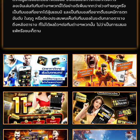
ลงเงินเล่นกับทีมต่างๆพวกนี้ได้อย่างดีเพิ่มมากกว่าช่วงท้ายฤดูหรือ
เป็นทีมบอลที่อยากได้ลุ้นแชมป์ และเป็นทีมบอลที่อยากดิ้นรนหนีการตก
อันดับ ในฤดู หรือต้องประสบพบเห็นกับทีมบอลในระดับกลางตาราง
ถึงหลังตาราง ที่ไม่ได้ผลใดๆต่อทีมต่างๆพวกนั้น ไม่ว่าเป็นการเสมอ
แพ้หรือชนะก็ตาม