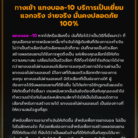
ท
างเข้า แทงบอล-10 บริการเป็นเยี่ยม
แจกจริง จ่ายจริง มั่นคงปลอดภัย
100%
แทงบอล -10
หากได้หรือเสียครึ่ง มันก็ถือได้ว่าเป็นวิธีที่เยี่ยมกว่า ที่
คุณเลือกเอาการพนันพวกนี้มาทำเงินได้ผู้เดิมพันที่ต้องการจะทำเงิน
ไม่ว่าเป็นตัวเลือกในตัวเลือกแบบใดก็ตาม มันก็กลายเป็นตัวเลือก
สร้างผลตอบแทนได้รับการพูดถึงเป็น แค่เพียงคุณเลือกใช้ให้เกิด
ความเหมาะสม เปลี่ยนไปเป็นตัวเลือก ที่ดีที่จะทำให้กำไรเกิดมาได้ง่าย
กว่าแทงบอลไม่ผ่านเอเยนต์เลือกการลงทุนด้วยการใช้งานผ่านเว็บ
แทงบอลไม่ผ่านเอเยนต์ มีโอกาสที่ดีเสมอตัวเลือกกติกาของการ
ลงทุน แทงบอลไม่ผ่านเอเยนต์ มีตัวเลือกที่เป็นช่องทางให้ ผู้
ต้องการได้รับผลตอบแทนที่ดียิ่งขึ้น ไม่ได้แก่การใช้กฎเกมในแบบใด
ให้เกิดขึ้นกำไรขึ้นมา เกมพนันพวกนั้นมันยังต้องขึ้นกับคุณเองเข้าไป
ทำความเข้าใจกับในแต่ละหลักเกมส์หากำไรให้เป็นไปในแบบใดทาง
เลือกสำหรับการสร้างรายได้ แทงบอลไม่ผ่านเอเยนต์ เป็นช่องทางที่
ให้ความสนใจสูงที่สุด
สำหรับเพื่อการเอามาทำเงินให้เกิดขึ้น สำหรับเพื่อการแทงบอล ไม่เป็น
ไปในลักษณะใด ก็ช่วยเพิ่มช่องทางสำหรับเพื่อการสร้างผลตอบแทน
ที่ดีให้เกิดมาได้ ที่นับได้ว่าเป็นผลในด้านที่ดีให้เกิดขึ้นกับคุณได้มาก