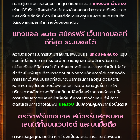
ความคุ้มค่าในการลงทุนมากที่สุด ก็คือการเลือก
แทงบอล เว็บตรง
เข้ามาใช้บริการสิ่งเหล่านี้จะต้องหาข้อมูลก่อนทำการวางเดิมพัน จาก
แหล่งที่น่าเชื่อถือ ซึ่งจะเป็นผลดีต่อเงินลงทุนและความสนุกสนานที่จะ
ได้รับจากเกมส์กีฬาที่ท่านชื่นชอบอีกด้วย
แทงบอล auto สมัครฟรี เว็บแทงบอลที่
ดีที่สุด ระบบออโต้
ความต้องการในการเข้ามาเล่นเกมส์พนันบอล
แทงบอล auto
มีรูป
แบบที่เปลี่ยนไปจากการเล่นเพื่อความสนุกสนานเพลิดเพลินมีการ
เปลี่ยนทัศนคติคือการทำเงิน ด้วยเกมพนันบอลสามารถทำเงินได้จริง
สิ่งที่จะเป็นพื้นฐานที่สามารถตอบสนองความต้องการได้มากที่สุดคือ
การเลือกเว็บพนันบอลดีที่สุดมาใช้บริการในการลงทุน ด้วยความ
หลากหลายรูปแบบของเว็บพนันที่มีการแข่งขันกันสูงขึ้น การให้
บริการทางเลือกต่างๆก็มีมากขึ้น แต่สิ่งที่จะสร้างความชัดเจน คือ
การหาข้อมูลจากแหล่งที่น่าเชื่อถือ ทั้งด้านบวกด้านลบ ทำให้การ
ตัดสินใจในการวางเดิมพัน
ufa350
นั้นมีความคุ้มค่ามากยิ่งขึ้นด้วย
เครดิตฟรีแทงบอล สมัครรับสูตรบอล
เล่นได้ทั้งบนเว็บไซต์ และบนมือถือ
การหาข้อมูลคุณสมบัติต่างๆซึ่งจะเป็นผลดีต่อการวางเดิมพันมาก