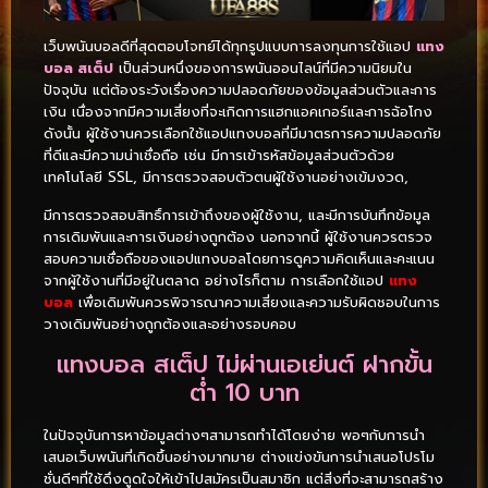
เว็บพนันบอลดีที่สุดตอบโจทย์ได้ทุกรูปแบบการลงทุนการใช้แอป
แทง
บอล สเต็ป
เป็นส่วนหนึ่งของการพนันออนไลน์ที่มีความนิยมใน
ปัจจุบัน แต่ต้องระวังเรื่องความปลอดภัยของข้อมูลส่วนตัวและการ
เงิน เนื่องจากมีความเสี่ยงที่จะเกิดการแฮกแอคเกอร์และการฉ้อโกง
ดังนั้น ผู้ใช้งานควรเลือกใช้แอปแทงบอลที่มีมาตรการความปลอดภัย
ที่ดีและมีความน่าเชื่อถือ เช่น มีการเข้ารหัสข้อมูลส่วนตัวด้วย
เทคโนโลยี SSL, มีการตรวจสอบตัวตนผู้ใช้งานอย่างเข้มงวด,
มีการตรวจสอบสิทธิ์การเข้าถึงของผู้ใช้งาน, และมีการบันทึกข้อมูล
การเดิมพันและการเงินอย่างถูกต้อง นอกจากนี้ ผู้ใช้งานควรตรวจ
สอบความเชื่อถือของแอปแทงบอลโดยการดูความคิดเห็นและคะแนน
จากผู้ใช้งานที่มีอยู่ในตลาด อย่างไรก็ตาม การเลือกใช้แอป
แทง
บอล
เพื่อเดิมพันควรพิจารณาความเสี่ยงและความรับผิดชอบในการ
วางเดิมพันอย่างถูกต้องและอย่างรอบคอบ
แทงบอล สเต็ป ไม่​ผ่านเอเย่นต์ ฝากขั้น
ต่ำ 10 บาท
ในปัจจุบันการหาข้อมูลต่างๆสามารถทำได้โดยง่าย พอๆกับการนำ
เสนอเว็บพนันที่เกิดขึ้นอย่างมากมาย ต่างแข่งขันการนำเสนอโปรโม
ชั่นดีๆที่ใช้ดึงดูดใจให้เข้าไปสมัครเป็นสมาชิก แต่สิ่งที่จะสามารถสร้าง