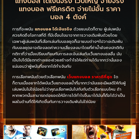
แทงบอล ได้เงินจริง เว็บใหญ่ จ่ายจริง
แทงบอล ฟรีเครดิต จ่ายไม่อั้น ราคา
บอล 4 ตังค์
การที่จะพนัน
แทงบอล ได้เงินจริง
ด้วยแบบใดก็ตาม ผู้เล่นพนัน
ควรคิดถึงโอกาสที่ดี ที่มีเงื่อนไขมาจากการวางเดิมพันด้วยโดย
เฉพาะผู้เล่นพนันที่เลือกเล่นกับบอลชุดก็เอาแบบต่างๆไปวางเดิมพัน
กับบอลชุดอาจต้องลดค่าความเสี่ยงลงมาโดยที่ค่าน้ำยังคงปกติกับ
กติกาที่ว่าเมื่อเปรียบเทียบกับการลงเงินเล่นกับเว็บแทงบอลอื่น มัน
เป็นไปได้มีแตกต่างเยอะช่วยสร้างกำไรให้แด่ท่านได้มากกว่านั่นเอง
แน่นอนว่าผู้พนันที่อยากได้ทำเงินกับ
การเลือกพนันด้วยตัวเลือกพนัน
เว็บแทงบอล ราคาดีที่สุด
ใด
ก็ตามเมื่ออยากได้พนันเว็บแทงบอลน้ำที่มากกว่ามันเยอะมีผลดีให้กับผู้
เล่นพนันไม่ใช่น้อยไม่ว่าคุณเลือกพนันไปกับกับตัวเลือกแบบไหน ถ้า
หากพวกนั้นสามารถต่อยอดให้มีการได้กำไรขึ้นมาได้มันก็ถือได้ว่าเป็น
ผลในด้านที่ดีให้เกิดขึ้นกับการวางเดิมพันไม่ใช่น้อย