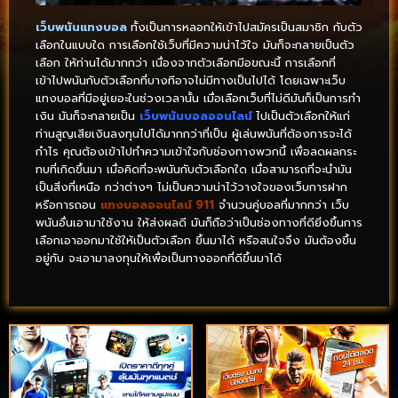
เว็บพนันแทงบอล
ทั้งเป็นการหลอกให้เข้าไปสมัครเป็นสมาชิก กับตัว
เลือกในแบบใด การเลือกใช้เว็บที่มีความน่าไว้ใจ มันก็จะกลายเป็นตัว
เลือก ให้ท่านได้มากกว่า เนื่องจากตัวเลือกมีอขณะนี้ การเลือกที่
เข้าไปพนันกับตัวเลือกที่บางทีอาจไม่มีทางเป็นไปได้ โดยเฉพาะเว็บ
แทงบอลที่มีอยู่เยอะในช่วงเวลานั้น เมื่อเลือกเว็บที่ไม่ดีมันก็เป็นการทำ
เงิน มันก็จะกลายเป็น
เว็บพนันบอลออนไลน์
ไปเป็นตัวเลือกให้แก่
ท่านสูญเสียเงินลงทุนไปได้มากกว่าที่เป็น ผู้เล่นพนันที่ต้องการจะได้
กำไร คุณต้องเข้าไปทำความเข้าใจกับช่องทางพวกนี้ เพื่อลดผลกระ
ทบที่เกิดขึ้นมา เมื่อคิดที่จะพนันกับตัวเลือกใด เมื่อสามารถที่จะนำมัน
เป็นสิ่งที่เหนือ กว่าต่างๆ ไม่เป็นความน่าไว้วางใจของเว็บการฝาก
หรือการถอน
แทงบอลออนไลน์ 911
จำนวนคู่บอลที่มากกว่า เว็บ
พนันอื่นเอามาใช้งาน ให้ส่งผลดี มันก็ถือว่าเป็นช่องทางที่ดียิ่งขึ้นการ
เลือกเอาออกมาใช้ให้เป็นตัวเลือก ขึ้นมาได้ หรือสนใจจึง มันต้องขึ้น
อยู่กับ จะเอามาลงทุนให้เพื่อเป็นทางออกที่ดีขึ้นมาได้