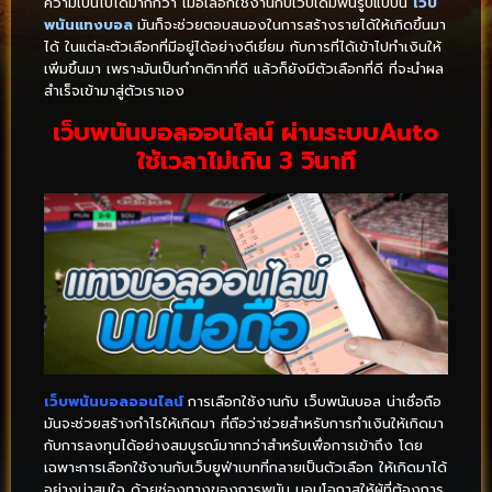
ความเป็นไปได้มากกว่า เมื่อเลือกใช้งานกับเว็บเดิมพันรูปแบบนี้
เว็บ
พนันแทงบอล
มันก็จะช่วยตอบสนองในการสร้างรายได้ให้เกิดขึ้นมา
ได้ ในแต่ละตัวเลือกที่มีอยู่ได้อย่างดีเยี่ยม กับการที่ได้เข้าไปทำเงินให้
เพิ่มขึ้นมา เพราะมันเป็นกำกติกาที่ดี แล้วก็ยังมีตัวเลือกที่ดี ที่จะนำผล
สำเร็จเข้ามาสู่ตัวเราเอง
เว็บพนันบอลออนไลน์ ผ่านระบบAuto
ใช้เวลาไม่เกิน 3 วินาที
เว็บพนันบอลออนไลน์
การเลือกใช้งานกับ เว็บพนันบอล น่าเชื่อถือ
มันจะช่วยสร้างกำไรให้เกิดมา ที่ถือว่าช่วยสำหรับการทำเงินให้เกิดมา
กับการลงทุนได้อย่างสมบูรณ์มากกว่าสำหรับเพื่อการเข้าถึง โดย
เฉพาะการเลือกใช้งานกับเว็บยูฟ่าเบทที่กลายเป็นตัวเลือก ให้เกิดมาได้
อย่างน่าสนใจ ด้วยช่องทางของการพนัน มอบโอกาสให้ผู้ที่ต้องการ