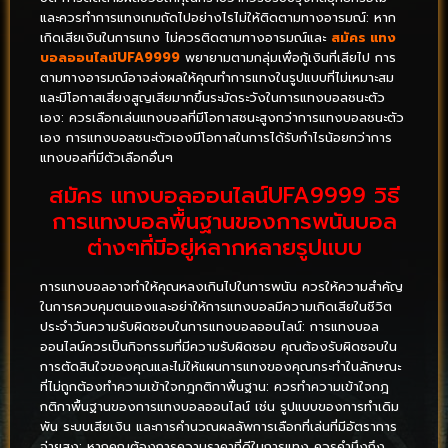
และควรทำการแทงเกมถัดไปอย่างไรไม่ให้ติดตามทางอารมณ์: หาก
เกิดเสียเงินในการแทง ไม่ควรติดตามทางอารมณ์และ
สมัคร แทง
บอลออนไลน์UFA9999
พยายามตามกลุ่มเพื่อกู้เงินที่เสียไป การ
ตามทางอารมณ์อาจส่งผลให้คุณทำการแทงในรูปแบบที่ไม่เหมาะสม
และมีโอกาสเสี่ยงสูญเสียมากขึ้นระมัดระวังในการแทงบอลชนะตัว
เอง: ควรเลือกเล่นแทงบอลที่มีโอกาสชนะสูงกว่าการแทงบอลชนะตัว
เอง การแทงบอลชนะตัวเองมีโอกาสในการได้รับกำไรน้อยกว่าการ
แทงบอลที่มีตัวเลือกอื่นๆ
สมัคร แทงบอลออนไลน์UFA9999 วิธี
การแทงบอลพื้นฐานของการพนันบอล
ต่างๆที่มีอยู่หลากหลายรูปแบบ
การแทงบอลอาจทำให้คุณหลงเกินไปในการพนัน ควรให้ความสำคัญ
ในการควบคุมตนเองและอย่าให้การแทงบอลมีความเกิดเสียในชีวิต
ประจำวันความรับผิดชอบในการแทงบอลออนไลน์: การแทงบอล
ออนไลน์ควรเป็นกิจกรรมที่มีความรับผิดชอบ คุณต้องรับผิดชอบใน
การตัดสินใจของคุณและไม่ให้แผนการแทงของคุณกระทำในลักษณะ
ที่ไม่ถูกต้องทำความเข้าใจกฎกติกาพื้นฐาน: ควรทำความเข้าใจกฎ
กติกาพื้นฐานของการแทงบอลออนไลน์ เช่น รูปแบบของการทำเดิม
พัน ระบบเสียเงิน และการคำนวณผลลัพการเลือกที่เล่นที่มีอัตราการ
จ่ายสูง: หากคุณต้องการความราคาที่ดีในการแทง ควรคำนึงถึง