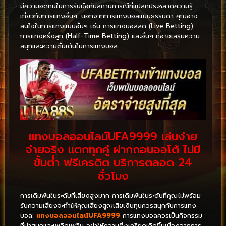
มีความอดทนในการรับมือกับสถานการณ์ที่แปลกประหลาดความรู้
เกี่ยวกับการแทงอื่นๆ: นอกจากการแทงบอลแบบธรรมดา คุณอาจ
สนใจในการแทงแบบอื่นๆ เช่น การแทงบอลสด (Live Betting)
การแทงครึ่งลูก (Half-Time Betting) และอื่นๆ ที่อาจเสริมความ
สนุกและความตื่นเต้นในการแทงบอล
แทงบอลออนไลน์UFA9999 เล่นง่าย
จ่ายจริง แตกทุกคู่ ฝากถอนออโต้ ไม่มี
ขั้นต่ำ ฟรีเครดิต บริการตลอด 24
ชั่วโมง
การเดิมพันในระดับที่เสี่ยงสูงมาก การเดิมพันในระดับที่คุณไม่พร้อม
รับความเสี่ยงจะทำให้คุณเสี่ยงสูญเสียเงินทุนควรสนุกกับการแทง
บอล:
แทงบอลออนไลน์UFA9999
การแทงบอลควรเป็นกิจกรรม
ที่น่าสนุกและเพลิดเพลิน อย่าให้ความตึงเครียดเกิดขึ้นเนื่องจากการ