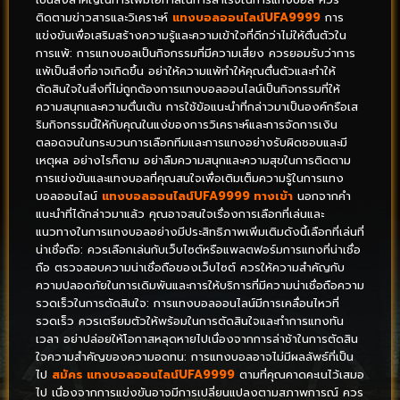
ติดตามข่าวสารและวิเคราะห์
แทงบอลออนไลน์UFA9999
การ
แข่งขันเพื่อเสริมสร้างความรู้และความเข้าใจที่ดีกว่าไม่ให้ตื่นตัวใน
การแพ้: การแทงบอลเป็นกิจกรรมที่มีความเสี่ยง ควรยอมรับว่าการ
แพ้เป็นสิ่งที่อาจเกิดขึ้น อย่าให้ความแพ้ทำให้คุณตื่นตัวและทำให้
ตัดสินใจในสิ่งที่ไม่ถูกต้องการแทงบอลออนไลน์เป็นกิจกรรมที่ให้
ความสนุกและความตื่นเต้น การใช้ข้อแนะนำที่กล่าวมาเป็นองค์กรือเส
ริมกิจกรรมนี้ให้กับคุณในแง่ของการวิเคราะห์และการจัดการเงิน
ตลอดจนในกระบวนการเลือกทีมและการแทงอย่างรับผิดชอบและมี
เหตุผล อย่างไรก็ตาม อย่าลืมความสนุกและความสุขในการติดตาม
การแข่งขันและแทงบอลที่คุณสนใจเพื่อเติมเต็มความรู้ในการแทง
บอลออนไลน์
แทงบอลออนไลน์UFA9999 ทางเข้า
นอกจากคำ
แนะนำที่ได้กล่าวมาแล้ว คุณอาจสนใจเรื่องการเลือกที่เล่นและ
แนวทางในการแทงบอลอย่างมีประสิทธิภาพเพิ่มเติมดังนี้เลือกที่เล่นที่
น่าเชื่อถือ: ควรเลือกเล่นกับเว็บไซต์หรือแพลตฟอร์มการแทงที่น่าเชื่อ
ถือ ตรวจสอบความน่าเชื่อถือของเว็บไซต์ ควรให้ความสำคัญกับ
ความปลอดภัยในการเดิมพันและการให้บริการที่มีความน่าเชื่อถือความ
รวดเร็วในการตัดสินใจ: การแทงบอลออนไลน์มีการเคลื่อนไหวที่
รวดเร็ว ควรเตรียมตัวให้พร้อมในการตัดสินใจและทำการแทงทัน
เวลา อย่าปล่อยให้โอกาสหลุดหายไปเนื่องจากการล่าช้าในการตัดสิน
ใจความสำคัญของความอดทน: การแทงบอลอาจไม่มีผลลัพธ์ที่เป็น
ไป
สมัคร แทงบอลออนไลน์UFA9999
ตามที่คุณคาดคะเนไว้เสมอ
ไป เนื่องจากการแข่งขันอาจมีการเปลี่ยนแปลงตามสภาพการณ์ ควร