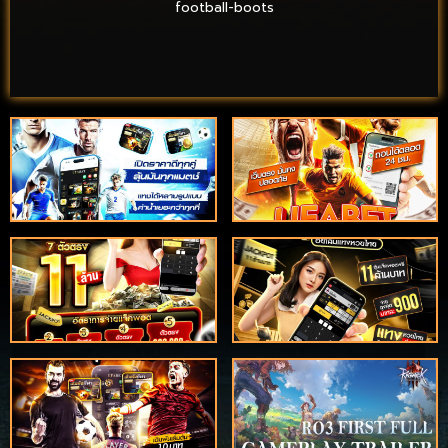
football-boots