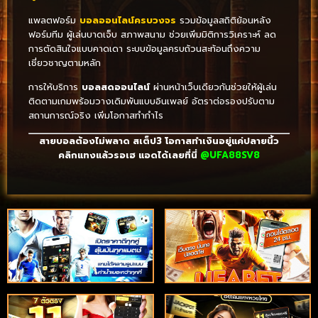
แพลตฟอร์ม
บอลออนไลน์ครบวงจร
รวมข้อมูลสถิติย้อนหลัง
ฟอร์มทีม ผู้เล่นบาดเจ็บ สภาพสนาม ช่วยเพิ่มมิติการวิเคราะห์ ลด
การตัดสินใจแบบคาดเดา ระบบข้อมูลครบถ้วนสะท้อนถึงความ
เชี่ยวชาญตามหลัก
การให้บริการ
บอลสดออนไลน์
ผ่านหน้าเว็บเดียวกันช่วยให้ผู้เล่น
ติดตามเกมพร้อมวางเดิมพันแบบอินเพลย์ อัตราต่อรองปรับตาม
สถานการณ์จริง เพิ่มโอกาสทำกำไร
สายบอลต้องไม่พลาด สเต็ป3 โอกาสทำเงินอยู่แค่ปลายนิ้ว
คลิกแทงแล้วรอเฮ แอดได้เลยที่นี่
@UFA88SV8