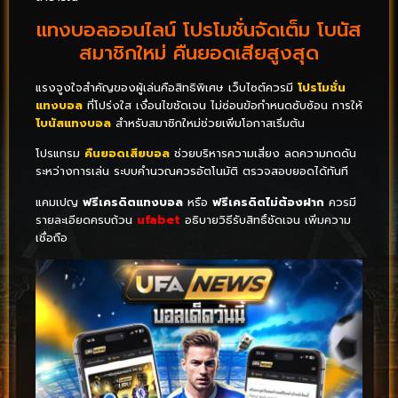
แทงบอลออนไลน์ โปรโมชั่นจัดเต็ม โบนัส
สมาชิกใหม่ คืนยอดเสียสูงสุด
แรงจูงใจสำคัญของผู้เล่นคือสิทธิพิเศษ เว็บไซต์ควรมี
โปรโมชั่น
แทงบอล
ที่โปร่งใส เงื่อนไขชัดเจน ไม่ซ่อนข้อกำหนดซับซ้อน การให้
โบนัสแทงบอล
สำหรับสมาชิกใหม่ช่วยเพิ่มโอกาสเริ่มต้น
โปรแกรม
คืนยอดเสียบอล
ช่วยบริหารความเสี่ยง ลดความกดดัน
ระหว่างการเล่น ระบบคำนวณควรอัตโนมัติ ตรวจสอบยอดได้ทันที
แคมเปญ
ฟรีเครดิตแทงบอล
หรือ
ฟรีเครดิตไม่ต้องฝาก
ควรมี
รายละเอียดครบถ้วน
ufabet
อธิบายวิธีรับสิทธิ์ชัดเจน เพิ่มความ
เชื่อถือ