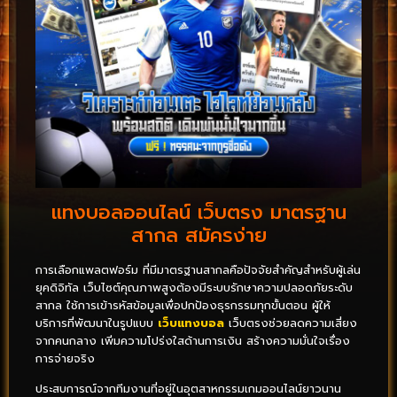
แทงบอลออนไลน์ เว็บตรง มาตรฐาน
สากล สมัครง่าย
การเลือกแพลตฟอร์ม ที่มีมาตรฐานสากลคือปัจจัยสำคัญสำหรับผู้เล่น
ยุคดิจิทัล เว็บไซต์คุณภาพสูงต้องมีระบบรักษาความปลอดภัยระดับ
สากล ใช้การเข้ารหัสข้อมูลเพื่อปกป้องธุรกรรมทุกขั้นตอน ผู้ให้
บริการที่พัฒนาในรูปแบบ
เว็บแทงบอล
เว็บตรงช่วยลดความเสี่ยง
จากคนกลาง เพิ่มความโปร่งใสด้านการเงิน สร้างความมั่นใจเรื่อง
การจ่ายจริง
ประสบการณ์จากทีมงานที่อยู่ในอุตสาหกรรมเกมออนไลน์ยาวนาน