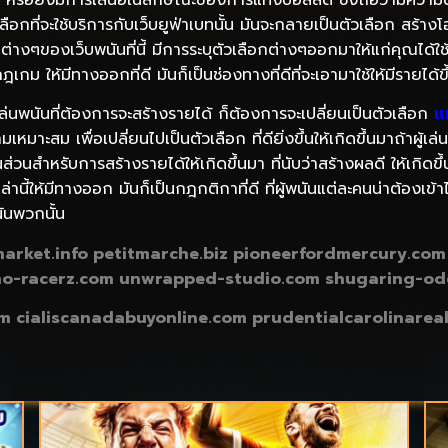
หรือยังมีการเสนอในลักษณะของการแทงบอลสด ซึ่งถือว่ามีความต้อ
เลือกที่จะใช้บริการกับเว็บยูฟ่าเบทนั้น มันจะกลายเป็นตัวเลือก สร้าง
างๆของเว็บพนันที่นี้ มีการระบุตัวเลือกต่างๆออกมาให้แก่คุณได้ใช้
ฎเกม ให้มีทางออกที่ดี มันก็เป็นช่องทางที่ดีที่จะเอามาใช้ให้มีรายได้ข
ล่นพนันที่ต้องการจะสร้างรายได้ ก็ต้องการจะเปลี่ยนเป็นตัวเลือก
แ
มเหมาะสม เพื่อเปลี่ยนไปเป็นตัวเลือก ที่ดียิ่งขึ้นให้เกิดขึ้นมาถ้าผู
ส่วนสำหรับการสร้างรายได้ให้เกิดขึ้นมา ที่นับว่าสร้างผลดี ให้เกิดขึ
หล่านี้ให้มีทางออก มันก็เป็นกฎกติกาที่ดี ที่ผู้พนันแต่ละคนน่าต้องเ
นันพวกนั้น
arket.info
petitmarche.biz
pioneerfordmercury.com
o-racerz.com
unwrapped-studio.com
shugaring-od
om
cialiscanadabuyonline.com
prudentialcarolinarea