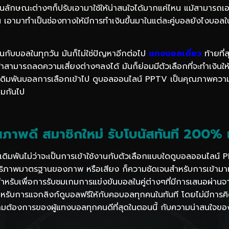
ห็นลักษณะต่างๆก็ปรับเอามาใช้ให้น่าสนใจได้มากแค่ไหน แม้สามารถเอาก
้น เอามาทำเป็นช่องทางให้มีการทำเงินขึ้นมาในแต่ละคู่บอลยังไงบอ
ล่นกับบอลในทุกวัน มันก็ไม่ใช่ปัญหาอีกต่อไป
แทงบอลเดี่ยว
ท้ายที่ส
าสามารถลดความเสี่ยงต่างๆลงได้ มันก็ย่อมมีตัวเลือกที่จะทำเงิน
ดิมพันบอลการเลือกเข้าไป ดูบอลออนไลน์ PPTV เป็นคุณภาพความคม
ืมกันไป
าพดี สมาชิกใหม่ รับโบนัสทันที 200% แ
นเดิมพันไม่ว่าจะเป็นการเข้าใช้งานกับตัวเลือกแบบใดดูบอลออนไลน์
ิทธิภาพมาตรฐานของภาพ หรือเสียง ก็ความชัดเจนสำหรับการเข้ามา
รับเพื่อการรับชมเกมการแข่งขันบอลในคู่ต่างๆที่มีการเสนอผ่านจากท
สำหรับการแจกลิงก์ดูบอลฟรีให้กับคอบอลทุกคนในทันที โดยไม่มีการคิด
มต้องการของผู้แทงบอลทุกคนดีที่สุดในตอนนี้ กับความน่าสนใจขอ