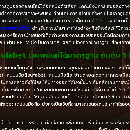
บการดูบอลสดออนไลน์ได้อีกหนึ่งตัวเลือก แลก็ะยังมีการเสนอสิ่งต่างๆที
างๆก็การวิเคราะห์ฟันธง ก่อนเกมการแข่งขันที่จะเริ่มขึ้นของคู่บอลใ
ญหาต่างๆพวกนั้นจะหมดไปในทันที ถ้าหากเป็น การได้ทดลองเข้ามาเป
น
แทงบอลเดี่ยว
สำหรับการเข้ามาหากำไรต่างๆที่สร้างช่องให้มีการสร
์ฟันธงหรือการนำเสนอทีเด็ดต่างๆของการแทงบอลออนไลน์ด้วยการเพื่อ
ผ่าน PPTV ซึ่งเป็นการได้สัมผัสกับช่องทางมาตรฐาน ซึ่งให้ความช
ufabet เว็บพนันที่ได้มาตรฐาน อันดับ 1
กใช้งานกับเว็บยูฟ่าเบทพร้อมกันกับการดูบอลออนไลน์ผ่านช่องทางนี้ก็
et เล่นบนมือถือufabet เล่นบนมือถือ ง่ายดายสะดวกมากกว่าเมื่อ
้รับการกล่าวถึงให้ใคร ให้มีทางออกที่ดียิ่งขึ้นมา กับหลักเกมการพ
ที่ต้องเห็นด้วยว่า ในเวลานี้มันสามารถมีส่วนช่วยวิธีการทำกำไรที่ด
จะช่วยปรับเปลี่ยน ให้คุณกลับกลายเป็นตัวเลือก สร้างกำไรขึ้นมา ไ
ว่าufabet เล่นบนมือถือ ยังคงเป็นเว็บที่สามารถเสนอเกมส์หากำไรออน
ลยจำเว็บควรมีการพัฒนาต่อเนื่องตัวเลือกไหน เพื่อเป็นการรองรับบรรด