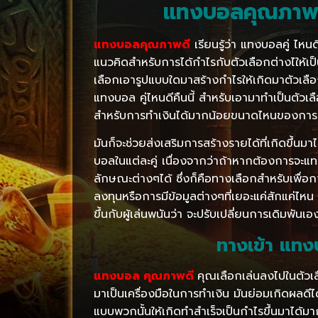
แทงบอลคุณภาพดี 
แทงบอลคุณภาพดี
เรียนรู้ว่า แทงบอลคู่ ไหนดี
แนวคิดสำหรับการได้กำไรกับตัวเลือกต่างไให้เป็น
เลือกเอารูปแบบใดมาสร้างกำไรให้เกิดมาตัวเลือ
แทงบอล คู่ไหนดีคืนนี้ สำหรับเอามาทำเป็นตัวเล
สำหรับการทำเงินได้มากน้อยขนาดไหนของการวางเ
มันก็จะช่วยส่งเสริมการสร้างรายได้ที่เกิดขึ้นมา
บอลในแต่ละคู่ เนื่องจากว่าถ้าหากต้องการจะแทงบ
ลักษณะต่างๆได้ ซึ่งก็คือทางเลือกสำหรับเพื่อกา
ลงทุนหรือการมีข้อมูลต่างๆที่เยอะแค่สักแค่ไหน
ขึ้นกับผู้เล่นพนันว่า จะปรับเปลี่ยนการเดิมพัน
ทางเข้า แทง
แทงบอล คุณภาพดี
คุณเลือกเล่นลงไปในตัวเล
มาเป็นเครื่องมือในการทำเงิน มันย่อมเกิดผลดีไ
แบบพวกนั้นให้เกิดทำสำเร็จเป็นกำไรขึ้นมาได้ม