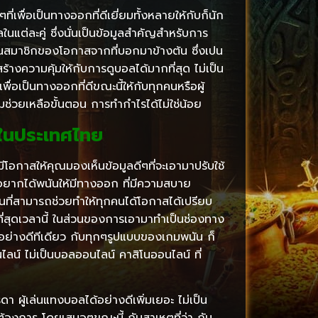
่เพื่อเป็นทางออกที่ดีเยี่ยมทั้งหลายให้กับก็นัก
นแต่ละคู่ ซึ่งนั่นเป็นข้อมูลสำคัญสำหรับการ
็นสมาชิกของโอกาสจากที่บอกมาข้างต้น ซึ่งเปน
้างความคุ้มให้กับการดูบอลได้มากที่สุด ไม่เป็น
เป็นทางออกที่ดีขณะนี้ให้กับทุกคนหรือผู้
่วยเหลือขั้นตอน การทำกำไรได้ไม่ใช่น้อย
 ในประเทศไทย
มีโอกาสให้คุณมองเห็นข้อมูลดีๆที่จะเอามาปรับใช้
อยากได้พนันให้มีทางออก ที่มีความสบาย
นันที่สามารถช่วยทำให้ทุกคนได้โอกาสได้เปรียบ
ีที่สุดเวลานี้ ในส่วนของการเอามาทำเป็นช่องทาง
ด้อย่างดีทีเดียว กับทุกๆรูปแบบของเกมพนัน ก็
ไลน์ ไม่เป็นบอลออนไลน์ คาสิโนออนไลน์ ที่
า ผู้เล่นแทงบอลได้อย่างดีเพิ่มเยอะ ไม่เป็น