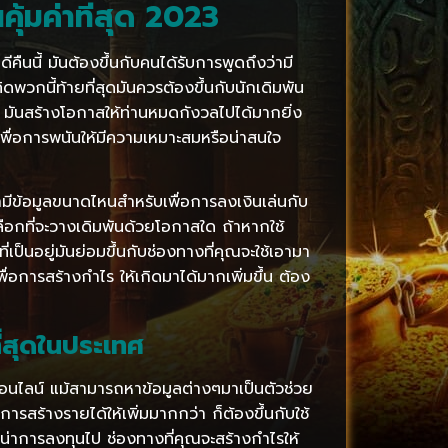
้มค่าที่สุด 2023
ดีคืนนี้ มันต้องขึ้นกับคนได้รับการพูดถึงว่ามี
ดพวกนี้ท้ายที่สุดมันควรต้องขึ้นกับนักเดิมพัน
ท มันสร้างโอกาสให้ท่านหมดกังวลไปได้มากยิ่ง
บเพื่อการพนันให้มีความเหมาะสมหรือน่าสนใจ
นว่ามีข้อมูลขนาดไหนสำหรับเพื่อการลงเงินเล่นกับ
เลือกที่จะวางเดิมพันด้วยโอกาสใด ถ้าหากใช้
เป็นอยู่มันย่อมขึ้นกับช่องทางที่คุณจะใช้เอามา
พื่อการสร้างกำไร ให้เกิดมาได้มากเพิ่มขึ้น ต้อง
่สุดในประเทศ
ออนไลน์ แม้สามารถหาข้อมูลต่างๆมาเป็นตัวช่วย
รสร้างรายได้ให้เพิ่มมากกว่า ก็ต้องขึ้นกับใช้
อน่าการลงทุนไป ช่องทางที่คุณจะสร้างกำไรให้