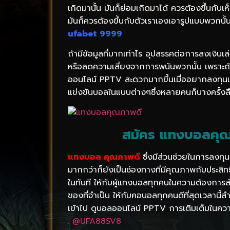
เกิดมานั้น มันก็ย่อมเกิดมาได้ ควรต้องขึ้นกับเ
มันก็ควรต้องขึ้นกับตัวเราเองเอารูปแบบพวกนั
ufabet 9999
ถ้ามีข้อมูลที่มากเท่าไร อุปสรรคต่อการลงเงินเ
หรือลดความเสี่ยงจากการพนันพวกนั้น เพราะถ้
ออนไลน์ PPTV สะดวกมากขึ้นเมื่ออยากลงทุนเ
แข่งขันบอลในแบบต่างๆซึ่งหลายคนก็บางครั้งล
สมัคร แทงบอลคุณภ
แทงบอล คุณภาพดี
ซึ่งมีส่วนช่วยในการลงทุ
มากกว่าก็ยังเป็นช่องทางที่มีคุณภาพกับประส
ในทันที ให้กับผู้แทงบอลทุกคนในความต้องการสำห
ของที่จำเป็น ให้กับคอบอลทุกคนดีที่สุดเวลานี้
เข้าไป ดูบอลออนไลน์ PPTV การเติมเต็มในควา
:
@UFA88SV8