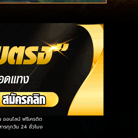
น ออนไลน์ ฟรีเครดิต
ารทุกวัน 24 ชั่วโมง