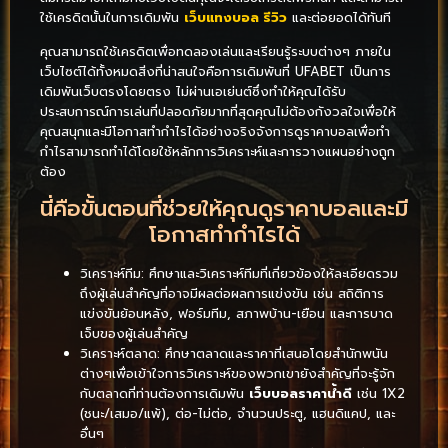
ใช้เครดิตนั้นในการเดิมพัน
เว็บแทงบอล รีวิว
และต่อยอดได้ทันที
คุณสามารถใช้เครดิตเพื่อทดลองเล่นและเรียนรู้ระบบต่างๆ ภายใน
เว็บไซต์ได้ทั้งหมดสิ่งที่น่าสนใจคือการเดิมพันที่ UFABET เป็นการ
เดิมพันเว็บตรงโดยตรง ไม่ผ่านเอเย่นต์ซึ่งทำให้คุณได้รับ
ประสบการณ์การเล่นที่ปลอดภัยมากที่สุดคุณไม่ต้องกังวลใจเพื่อให้
คุณสนุกและมีโอกาสทำกำไรได้อย่างจริงจังการดูราคาบอลเพื่อทำ
กำไรสามารถทำได้โดยใช้หลักการวิเคราะห์และการวางแผนอย่างถูก
ต้อง
นี่คือขั้นตอนที่ช่วยให้คุณดูราคาบอลและมี
โอกาสทำกำไรได้
วิเคราะห์ทีม: ศึกษาและวิเคราะห์ทีมที่เกี่ยวข้องให้ละเอียดรวม
ถึงผู้เล่นสำคัญที่อาจมีผลต่อผลการแข่งขัน เช่น สถิติการ
แข่งขันย้อนหลัง, ฟอร์มทีม, สภาพบ้าน-เยือน และการบาด
เจ็บของผู้เล่นสำคัญ
วิเคราะห์ตลาด: ศึกษาตลาดและราคาที่เสนอโดยสำนักพนัน
ต่างๆเพื่อเข้าใจการวิเคราะห์ของพวกเขายังสำคัญที่จะรู้จัก
กับตลาดที่ท่านต้องการเดิมพัน
เว็บบอลราคาน้ำดี
เช่น 1X2
(ชนะ/เสมอ/แพ้), ต่อ-ไม่ต่อ, จำนวนประตู, แฮนดิแคป, และ
อื่นๆ