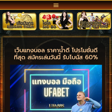
เว็บแทงบอล ราคาน้ำดี โปรโมชั่นดี
ที่สุด สมัครเล่นวันนี้ รับโบนัส 60%