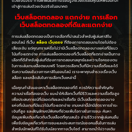
ด้วยเงินจริง การฝึกฝนและการเรียนรู้จะช่วยเตรียมคุณให้พร้อมที่จะ
เข้าสู่การเล่นด้วยเงินจริงในอนาคต
เว็บสล็อตทดลอง แตกง่าย การเลือก
เว็บสล็อตทดลองที่ดีและแตกง่าย
การเล่นสล็อตทดลองเป็นทางเลือกที่น่าสนใจสำหรับผู้เล่นคาสิโน
ออนไลน์ ที่เว็บ
สล็อต เว็บตรง
ที่ต้องการทดสอบเกมโดยไม่ต้อง
เสี่ยงเงิน แต่คุณทราบหรือไม่ว่ามีเว็บสล็อตทดลองบางแห่งที่มีแนว
โน้มที่จะแตกง่าย การเล่นสล็อตทดลองที่เว็บสล็อตที่แตกง่ายเป็นทาง
เลือกที่ดีสำหรับผู้เล่นที่ต้องการทดสอบกลยุทธ์และความโชคของตน
ในการเล่นเกมสล็อตแบบฟรี โดยควรเลือกเว็บที่มีความเชื่อถือและได้
รับความนิยมในวงการคาสิโนออนไลน์ เราจะพาคุณสำรวจเรื่องเว็บ
สล็อต และเคล็ดลับในการเลือกเว็บเหล่านี้
เมื่อคุณกำลังมองหาเว็บสล็อตทดลองที่ดี ควรให้ความสำคัญกับ
ความน่าเชื่อถือของเว็บ แนะนำให้เลือกเว็บที่มีรีวิวและความเชื่อถือสูง
เพื่อประสบการณ์ที่ปลอดภัยและน่าเชื่อถือ มีเว็บสล็อตทดลองบาง
แห่งที่เน้นเกมที่มีแนวโน้มที่จะแตกง่าย เกมเหล่านี้มักมีอัตราการชำระ
เงินที่สูง และสัญลักษณ์พิเศษที่ช่วยเพิ่มโอกาสในการชนะ ค้นหา
ข้อมูลเพิ่มเติมเกี่ยวกับเว็บสล็อตที่คุณสนใจ อ่านรีวิวจากผู้เล่นคนอื่น
เพื่อรับข้อมูลเกี่ยวกับการชนะและประสบการณ์ของคนอื่นในการเล่น
สำหรับนักพนันที่ได้รับโบนัสจากทางเว็บไซต์ สามารถนำไปวางเดิม