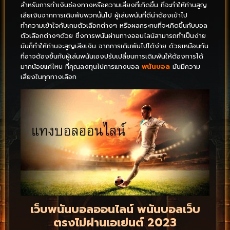
สำหรับการทำเงินช่องทางหรือความเสี่ยงที่เกิดขึ้น ที่จะทำให้ท่านสูญ
เสียเงินจากการเดิมพันพวกนั้นไป ผู้เล่นพนันที่ดีน่าต้องเข้าไป
ทำความเข้าใจกับเกมตัวเลือกต่างๆ หรือผลกระทบที่จะเกิดขึ้นกับบอล
ตัวเลือกต่างๆด้วย ซึ่งการพนันผ่านทางออนไลน์สามารถทำเป็นง่าย
มันก็ทำให้ท่านจะสูญเสียเงิน จากการเดิมพันไปได้ง่าย ด้วยเหมือนกัน
ที่อาจต้องขึ้นกับผู้เล่นพนันเองปรับเปลี่ยนการเดิมพันให้ต้องการได้
มากน้อยแค่ไหน ที่คุณลงทุนไปการแทงบอล
พนันบอล
มันมีความ
เสี่ยงในทุกทางเลือก
เว็บพนันบอลออนไลน์ พนันบอลเว็บ
ตรงไม่ผ่านเอเย่นต์ 2023