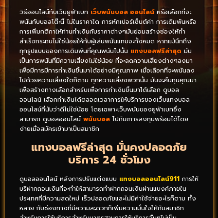
วิธีออนไลน์กับเว็บยูฟ่าเบท
เว็บพนันบอล ออนไลน์
หรือเลือกที่จะ
พนันกับบอลโต๊ะนี้ ไม่ในราคาใด การหักเปอร์เซ็นต์ค่า การเดิมพันหรือ
การเพิ่มกติกาให้ท่านทำเงินกับราคาต่างๆมันย่อมสร้างช่องให้ทำ
สำเร็จกระทบไม่ใช่น้อยให้กับผู้เล่นพนันแทบจะทั้งหมด หากแม้นึกถึง
ทุกรูปแบบของการเดิมพันที่คุณพนันไปนั้น
แทงบอลฟรีล่าสุด
มัน
เป็นการพนันที่มีความเสี่ยงไม่ใช่น้อย ที่จะลดความเสี่ยงต่างๆลงมา
เพื่อมีการมีการทำเงินขึ้นมาได้อย่างมีคุณภาพ เมื่อเลือกที่จะพนันลง
ไปด้วยความเสี่ยงใดก็ตาม ทุกความเสี่ยงพวกนั้น มันจะคืนทุนคุณมา
เพื่อสร้างทางเลือกสำหรับเพื่อการทำเงินขึ้นมาได้เลือก ดูบอล
ออนไลน์ เลือกทำเงินได้ตลอดเวลาการให้บริการของเว็บแทงบอล
ออนไลน์ที่นับว่าดีไม่ใช่น้อย โดยเฉพาะเว็บพนันของยูฟ่าเบทซึ่ง
สามารถ ดูบอลออนไลน์
พนันบอล
ไปกับเการลงทุนพร้อมได้โดย
ง่ายเมื่อสมัครเข้ามาเป็นสมาชิก
แทงบอลฟรีล่าสุด มั่นคงปลอดภัย
บริการ 24 ชั่วโมง
ดูบอลออนไลน์ หลังการปรับแต่งแบบ
แทงบอลออนไลน์911
การให้
บริฝากถอนเงินที่จะทำให้สามารถทำฝากถอนเงินผ่านแบงค์ภายใน
ประเทศที่มีความสดใหม่ เร็วปลอดภัยและไม่มีค่าใช้จ่ายอะไรก็ตาม ทั้ง
หลาย กับช่องทางที่มีความสะดวกก็เพิ่มความมั่นใจให้กับสมาชิก
สำหรับการใช้บริการสำหรับมาตรฐานการให้บริการอื่นๆไม่เป็น