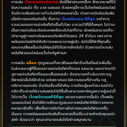
การเล่น
เว็บบอลต่างประเทศ
ยังมีกีฬาประเภทอื่นๆ อีกมากมายที่ได้
รับความสนใจ ทั้ง บาส เบสบอล ด้วยเหตุนี้ทางเว็บไซต์พนันออนไลน์
จึงมีการเพิ่มช่องทางทำเงินให้กับคนเหล่านั้น ด้วยการเปิดรับเดิมพัน
เมื่อมีการแข่งขันเกิดขึ้น ซึ่งทาง
เว็บพนันบอล ดีที่สุด
จะทำการ
รวบรวมรอบการเข่งขันที่เกิดขึ้นทั่วโลก มารวมไว้ที่นี่ทั้งหมด ไม่ว่าจะ
เป็นการแข่งขันระดับประเทศหรือระดับโลกก็ตาม นักพนันสามารถที่จะ
เข้ามาดูคู่การแข่งขันและลงเดิมพันได้ตลอด 24 ชั่วโมง เพราะการ
พนันออนไลน์เปิดให้บริการตลอดเวลาอยู่แล้ว ต่อไปนี้กีฬาที่คุณชื่น
ชอบจะเปลี่ยนเป็นเงินให้คุณใช้ได้ไม่ยากอีกต่อไป ด้วยการเข้ามาเล่น
พนันกีฬาออนไลน์บนเว็บไซต์ยูฟ่าเบท
การพนัน
สล็อต
ทุกรูปแบบทั้งคาสิโนและกีฬาจึงเป็นที่สนใจเพิ่มขึ้น
ในส่วนของผู้ที่ชื่นชอบการแข่งขันกีฬาทั้งบอล และมวย นอกจากจะได้
ดูการแข่งขันกีฬาที่ตนเองชื่นชอบแล้ว ยังสามารถทำเงินจากการดู
กีฬาชนิดนั้นได้อีกด้วย แต่เพราะคนเรามีความชอบที่ต่างกัน กฎ
กติกาการแข่งขัน จึงเป้นเรื่องที่สำคัญ การเรียนรู้และทำความเข้าใจ
กติกาก็จะช่วยให้เราเล่นพนันได้ดีขึ้นซึ่งสามารถหาข้อมูลความรู้เหล่านี้
ได้จากเว็บ
เว็บพนันบอลที่ดีที่สุด
ของเรานอกจากนี้แล้ว เว็บพนัน
บอลออนไลน์ ยังได้มีการพัฒนารูปแบบการพนันกีฬาให้มีความหลาก
หลายมายิ่งขึ้น เพื่อเป็นการเปิดโอกาสในการชนะพนันกีฬามากขึ้น
นั่นเอง การพนันและลงเดิมพันก็จะกลายเป็นเรื่องง่ายสำหรับคุณแล่ว
ล่ะค่ะ รับรองว่า คุณจะสามารถเล่นได้อย่างสนุกสนาน