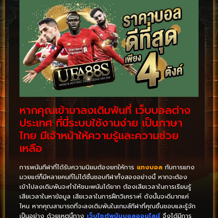
หากคุณเข้ามาลงเดิมพันที่ เว็บบอลต่าง
ประเทศ ที่นี่ระบบใช้งานง่าย เป็นภาษา
ไทย มีเจ้าหน้าให้ความรู้และความช่วย
เหลือ
การพนันกีฬาที่ได้รับความนิยมต้องยกให้การ
แทงบอล
กับการแทง
มวยแต่ก็มีหลายคนที่ไม่ได้ชื่นชอบกีฬาทั้งสองอย่างนี้ หากจะต้อง
เข้าไปลงเดิมพันจะทำให้ชนะพนันได้ยาก ต้องเสียเวลาในการเรียนรู้
เสียเวลาในหาข้อมูล เสียเวลาในการฝึกวิเคราะห์ ดังนั้นจะดีมากแค่
ไหน หากคุณสามารถที่จะลงเดิมพันในเกมส์กีฬาที่คุณชื่นชอบและรู้จัก
เป็นอย่าง ด้วยเหตุนี้ทาง
เว็บไซต์พนันบอลออนไลน์
จึงได้มีการ