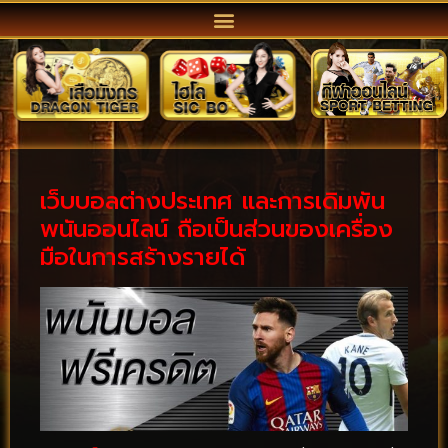
เว็บบอลต่างประเทศ และการเดิมพัน
พนันออนไลน์ ถือเป็นส่วนของเครื่อง
มือในการสร้างรายได้