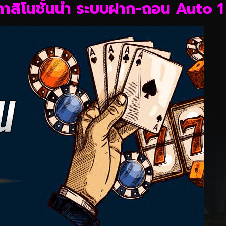
คาสิโนชั้นนำ ระบบฝาก-ถอน Auto 1 