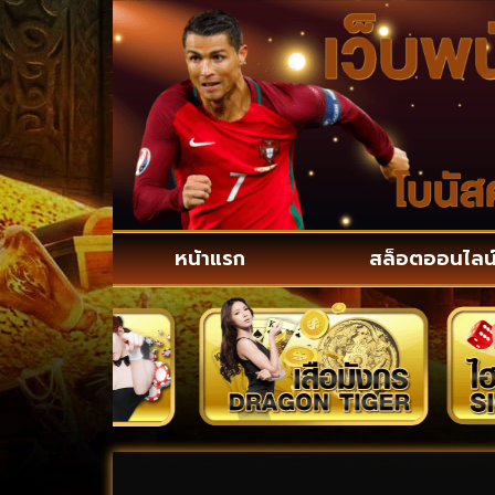
หน้าแรก
สล็อตออนไลน