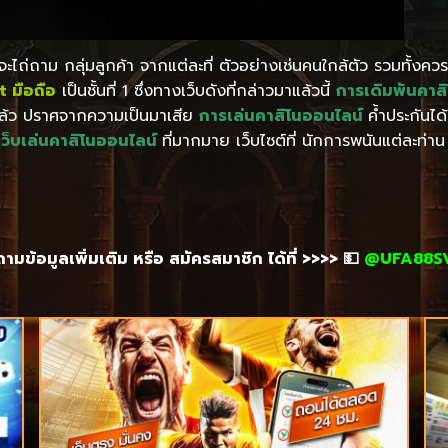
รือจะไถ่ถาม กลุ่มลูกค้า จากแต่ละที่ ตัวอย่างเช่นคนใกล้ตัว รวมทั้
 มือถือ
เป็นชั้นที่ 1 ซึ่งทางเว็บดังที่กล่าวมาแล้วนี้
การเดิมพันคาส
าแล้ว ปราศจากความเป็นมาเสีย
การเล่นคาสิโนออนไลน์
ค้ำประกันได
เว็บเล่นคาสิโนออนไลน์
ที่มากมาย เว็บไซต์ที่ นักการพนันแต่ละท่าน
มข้อมูลเพิ่มเติม หรือ สมัครสมาชิก ได้ที่ >>>> 💵
@UFA88S