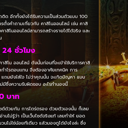
ิด อีกทั้งยังได้รับความเป็นส่วนตัวแบบ 100
ตั้งคำถามเกี่ยวกับ คาสิโนออนไลน์ เช่น คาสิ
คาสิโนออนไลน์สามารถสร้างรายได้ได้จริง เเละ
น
 24 ชั่วโมง
สิโน ออนไลน์ ดังนั้นก่อนที่จะเข้าใช้บริการคาสิ
ผลกำไรตอบเเทน จึงต้องอาศัยเทคนิค การ
์ แถมยังใส่ใจ ไม่ว่าคุณนั้น จะเกิดปัญหา แบบ
ม่มีซึ่งความรับผิดชอบ อะไรทำนองนี้
00 บาท
ซต์ด้วยกัน การไตร่ตรอง ด้วยตัวเองนั้น ก็เลย
่านไม่รู้ว่า เป็นเว็บไซต์จริงแท้ เลยทำให้ ยอด
วนไม่ใช่น้อยทีเดียว แล้วมองดูได้ยังไงล่ะ ซึ่ง