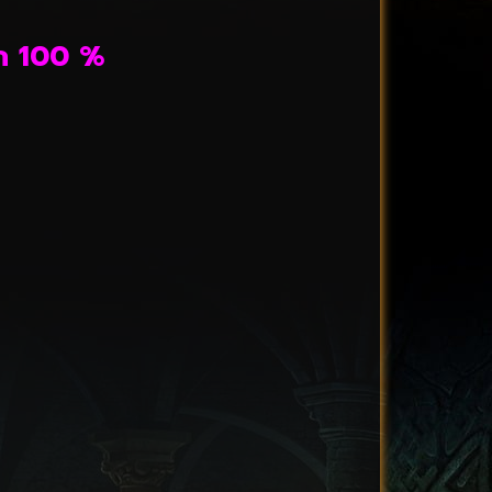
ลก 100 %