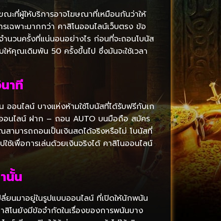
ขณะที่ผู้ให้บริการอาจโฆษณาที่เหมือนกันว่าให้
็นการเฉพาะมากกว่า คาสิโนออนไลน์เว็บตรง ข้อ
นจำนวนครั้งที่แน่นอนอย่างไร ก่อนที่จะถอนโบนัส
บให้คุณเดิมพัน 50 ครั้งขึ้นไป ซึ่งมันจะใช้เวลา
ินาที
โน ออนไลน์ บางแห่งห้ามใช้โบนัสที่ได้รับฟรีกับเก
สิโนออนไลน์ ฝาก – ถอน AUTO บนมือถือ สมัคร
ุณสามารถถอนเป็นเงินสดได้จริงหรือไม่ โบนัสที่
้เพื่อการเล่นด้วยเงินจริงได้ คาสิโนออนไลน์
านั้น
ปลี่ยนมาอยู่ในรูปแบบออนไลน์ ที่เปิดให้นักพนัน
คาสิโนยังมีข้อจำกัดในเรื่องของการพนันบาง