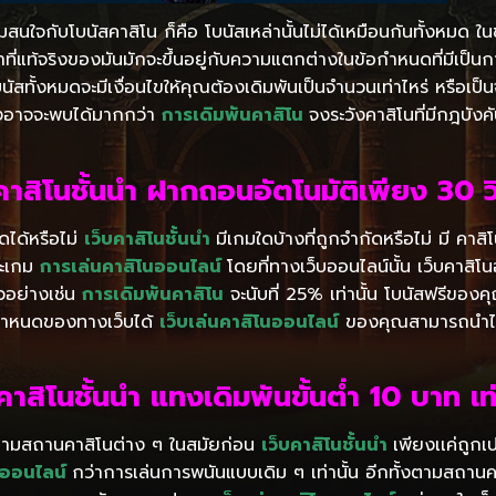
มสนใจกับโบนัสคาสิโน ก็คือ โบนัสเหล่านั้นไม่ได้เหมือนกันทั้งหมด ใน
่าที่แท้จริงของมันมักจะขึ้นอยู่กับความแตกต่างในข้อกำหนดที่มีเป
นัสทั้งหมดจะมีเงื่อนไขให้คุณต้องเดิมพันเป็นจำนวนเท่าไหร่ หรือเป็
ซึ่งอาจจะพบได้มากกว่า
การเดิมพันคาสิโน
จงระวังคาสิโนที่มีกฎบังคั
คาสิโนชั้นนำ ฝากถอนอัตโนมัติเพียง 30 ว
ได้หรือไม่
เว็บคาสิโนชั้นนำ
มีเกมใดบ้างที่ถูกจำกัดหรือไม่ มี คาสิ
ต๊ะเกม
การเล่นคาสิโนออนไลน์
โดยที่ทางเว็บออนไลน์นั้น เว็บคา
ัวอย่างเช่น
การเดิมพันคาสิโน
จะนับที่ 25% เท่านั้น โบนัสฟรีของค
อกำหนดของทางเว็บได้
เว็บเล่นคาสิโนออนไลน์
ของคุณสามารถนำไปใช
คาสิโนชั้นนำ แทงเดิมพันขั้นต่ำ 10 บาท เท่
ตามสถานคาสิโนต่าง ๆ ในสมัยก่อน
เว็บคาสิโนชั้นนำ
เพียงเเค่ถูกเ
นออนไลน์
กว่าการเล่นการพนันแบบเดิม ๆ เท่านั้น อีกทั้งตามสถาน