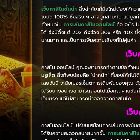
เว็บคาสิโนชั้นนำ
สิ่งสำคัญที่มือใหม่ต้องให้ควา
โบนัส 100% ซึ่งจริง ๆ อาจดูคล้ายกัน แต่มูลค
กำหนดใน
การเล่นคาสิโนออนไลน์
คือ อะไร โบ
ได้ ซึ่งมีตั้งแต่ 20x ถึงช่วง 30x หรือ 40x 
นานมาก และเป็นการเพิ่มความเสี่ยงที่ไม่คุ้มค่า
เว็บ
คาสิโน ออนไลน์ คุณจะสามารถทำตามข้อกำหนด
มรูเล็ต สิ่งที่พบบ่อยคือ ‘น้ำหนัก’ ที่มอบให้กับโ
เลยวันนี้ จะนับเปอร์เซ็นต์การเดิมพันของคุณ ต
ได้รับบางอย่างสามารถถอนได้เมื่อคุณผ่านข้
เว็บตรง แต่ไม่สามารถนำออกจากคาสิโนได้
เว็บ
คาสิโนออนไลน์ เปรียบเสมือนการเล่นการพนัน
ได้รับความสะดวกสบายมากขึ้น
การเล่นคาสิโ