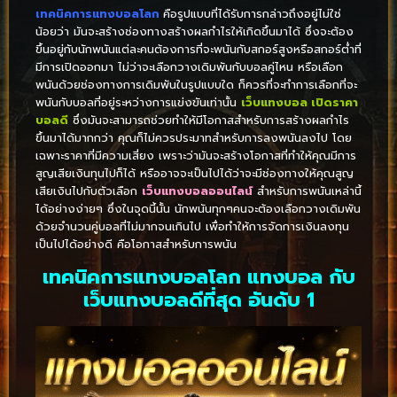
เทคนิคการแทงบอลโลก
คือรูปแบบที่ได้รับการกล่าวถึงอยู่ไม่ใช่
น้อยว่า มันจะสร้างช่องทางสร้างผลกำไรให้เกิดขึ้นมาได้ ซึ่งจะต้อง
ขึ้นอยู่กับนักพนันแต่ละคนต้องการที่จะพนันกับสกอร์สูงหรือสกอร์ต่ำที่
มีการเปิดออกมา ไม่ว่าจะเลือกวางเดิมพันกับบอลคู่ไหน หรือเลือก
พนันด้วยช่องทางการเดิมพันในรูปแบบใด ก็ควรที่จะทำการเลือกที่จะ
พนันกับบอลที่อยู่ระหว่างการแข่งขันเท่านั้น
เว็บแทงบอล เปิดราคา
บอลดี
ซึ่งมันจะสามารถช่วยทำให้มีโอกาสสำหรับการสร้างผลกำไร
ขึ้นมาได้มากกว่า คุณก็ไม่ควรประมาทสำหรับการลงพนันลงไป โดย
เฉพาะราคาที่มีความเสี่ยง เพราะว่ามันจะสร้างโอกาสที่ทำให้คุณมีการ
สูญเสียเงินทุนไปก็ได้ หรืออาจจะเป็นไปได้ว่าจะมีช่องทางให้คุณสูญ
เสียเงินไปกับตัวเลือก
เว็บแทงบอลออนไลน์
สำหรับการพนันเหล่านี้
ได้อย่างง่ายๆ ซึ่งในจุดนี้นั้น นักพนันทุกๆคนจะต้องเลือกวางเดิมพัน
ด้วยจำนวนคู่บอลที่ไม่มากจนเกินไป เพื่อทำให้การจัดการเงินลงทุน
เป็นไปได้อย่างดี คือโอกาสสำหรับการพนัน
เทคนิคการแทงบอลโลก
แทงบอล กับ
เว็บแทงบอลดีที่สุด อันดับ 1