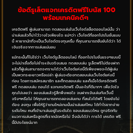
ข้อดีรูเล็ตแจกเครดิตฟรีโบนัส 100
พร้อมเทคนิคดีๆ
เครดิตฟรี ผู้เล่นสามารถ ทดสอบเล่นในเว็บไซต์สล็อตออนไลน์นั้น ว่า
น่าเล่นแล้วก็น่าไว้วางใจเพียงใด แน่ๆว่า เว็บไซต์ที่ออกโปรโมชั่นแบบ
นี้ หายากนักที่จะเป็นเว็บไซต์ตรงทุนครึ้ม ที่คุณสามารถยืนยันได้ว่า ได้
เงินจริงจากการเล่นแน่นอน
แม้กระนั้นก็ไม่ใช่ว่า เว็บไซต์รูเล็ตออนไลน์ ที่ออกโปรโมชั่นแรงๆแบบนี้
จะไม่น่าเชื่อถือไม่ชำระเงินจริงเสมอ ทดสอบเล่น รูเล็ตฟรีไม่ต้องฝาก
แล้วก็ผู้เล่นสามารถจะทราบได้ว่าเว็บไซต์แห่งนี้ดีเพียงพอจะได้ผู้เล่น
เป็นพวกระยะยาวหรือเปล่า ผู้เล่นจะต้องทดสอบเล่นเว็บไซต์แห่งนี้
ก่อน โดยการสมัครสมาชิก และก็ทดสอบเล่น และก็เมื่อได้เครดิตฟรี
ฟรี ทดสอบเล่น ถอนได้ แจกเครดิตฟรี เป็นอะไรที่ดีมากๆ เพื่อวัดใจ
คุณไปเลยว่า ลองเล่นแล้วรู้สึกพึงพอใจ จนฝากเงินเล่นกับเว็บนี้
จริงๆหรือไม่ ให้คุณสามารถทดลองเล่นเกม ที่สนใจได้ฟรี โดยยังไม่
ต้อง ลงทุน เพื่อให้รู้ว่าเกมใหม่เกมนั้นน่าเล่นแค่ไหน ได้กำไรยากง่าย
ระดับไหน คนที่เข้ามาเล่นอยู่ในระดับใด ชอบเล่นแนวไหน ถูกจริตกับ
แนวการเล่นหรือสูตรที่เราถนัดหรือไม่ จึงนับได้ว่า การได้ เครดิต ฟรี
นี้มีประโยชน์มาก