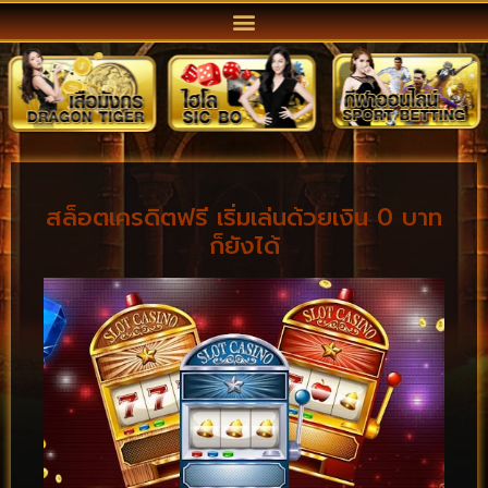
สล็อตเครดิตฟรี เริ่มเล่นด้วยเงิน 0 บาท
ก็ยังได้