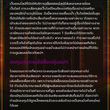
เว็บออนไลน์ที่เปิดให้บริการสล็อตออนไลน์มีล้นหลามหลายร้อย
เว็บไซต์ การจะเลือกเล่นเว็บไซต์ไหนดีคงจะเกิดเรื่องน่าปวดศรีษะ
ของคนอีกจำนวนไม่น้อย วันนี้พวกเราขอชี้แนะนำ เว็บไซต์พนันขั้นสุด
ที่เปิดให้บริการกับนักเสี่ยงโชคทั้งหลายแหล่มาอย่างนาน ด้วยความ
เข้าเล่นง่ายของหน้าเว็บ ไม่ว่าอายุเท่าไรก็สามารถรู้เรื่องได้อย่างง่าย
ได้ ด้วยประสบการณ์ตรงสถานที่ทำงานทางด้านนี้มาอย่างนาน พวก
เรามีหนงงานสำหรับรอไขปัญหาตลอด 1 วันเพื่อจะได้จัดการกับ
ปัญหาให้แด่ท่านได้อย่างเร็วฉับไว ฝากง่ายถอนไว ทำรายการเสร็จได้
รวดเร็วทันใจที่สุดในไทย พวกเรามีโปรโมชั่นมากไม่น้อยเลยทีเดียว
คอบมอบให้กับนักลงทุนอย่างสม่ำเสมอไม่ว่าจะหน้าเก่าคนใหม่ก็ได้รับ
การดูแลแบบเดียวกันแน่ๆ
ลงทุนกับเกมส์สล็อตคุ้มแน่ๆ
โดยธรรมดาการที่พวกเราจะลงทุนอะไรสักอย่างทุกคนอาจไม่
ต้องการให้เงินเสียเปล่า พวกเราเลยต้องการเสนอแนะกรรมวิธีการ
เล่นสล็อตเพื่อหาตัง เพราะว่าเกมส์สล็อตออนไลน์สามารถสร้างราย
ได้ ทำเงินได้มากมายแล้วก็มีผู้คนล้นหลามมาโกยเงินไปนักต่อนัก
ด้วยอัตราการจ่ายค่าแรงงานที่สูง แถมยังเล่นง่ายดายไม่จำเป็นที่
ต้องมีทุนไม่น้อยเลยทีเดียวมีเงินเพียงแค่หลักสิบก็เล่นได้ เรียกว่าถ้า
ท่านนักลงทุนได้ถูกแจ็คพอตแล้วละจะสลับตัวเองเป็นคนมั่งคั่งคนใหม่
ได้เลย