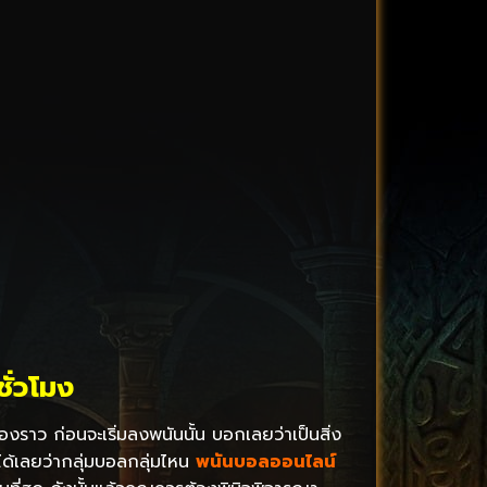
ั่วโมง
่องราว ก่อนจะเริ่มลงพนันนั้น บอกเลยว่าเป็นสิ่ง
ได้เลยว่ากลุ่มบอลกลุ่มไหน
พนันบอลออนไลน์