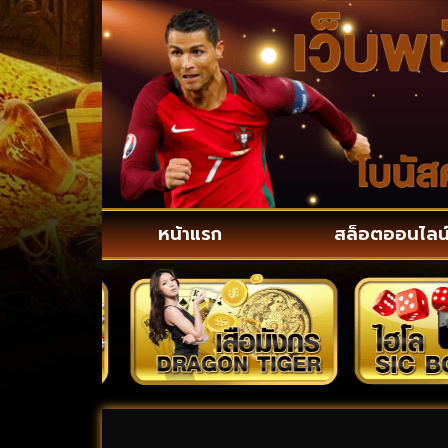
หน้าแรก
สล็อตออนไลน