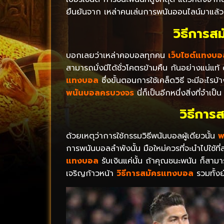
ยืนยันจาก เหล่าคนเล่นการพนันออนไลน์มาแล้วว่า
วิธีการ
บอกเลยว่าเหล่าคอบอลทุกคน
เว็บไซต์แทงบอ
สามารถมั่งมีได้ชั่วโคตรข้ามคืน กันอย่างแน่แท้
แทงบอล
ซึ่งขั้นตอนการใช้เคล็ดวิธี จะมีอะไ
พนันบอลครบวงจร
นี่ก็เป็นอีกหนึ่งสิ่งที่จำเป
วิธีการ
ด้วยเหตุว่าการใช้กรรมวิธีพนันบอลผู้เดียวนั้น
พ
การพนันบอลลำพังนั้น มือใหม่ควรที่จะนำไปใช้ท
แทงบอล
รับเงินแค่นั้น ถ้าคุณชนะพนัน ก็สามา
เจริญก้าวหน้า
วิธีการสมัครแทงบอล
รวมทั้งย