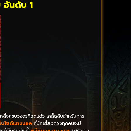
อันดับ 1
ทุกสิ่งครบวงจรที่สุดแล้ว เคล็ดลับสำหรับการ
ว็บไซต์แทงบอล
ที่นักเสี่ยงดวงทุกคนจะมี
รีเซ็นท์ในวันนี้
พนันบอลครบวงจร
ได้รับการ