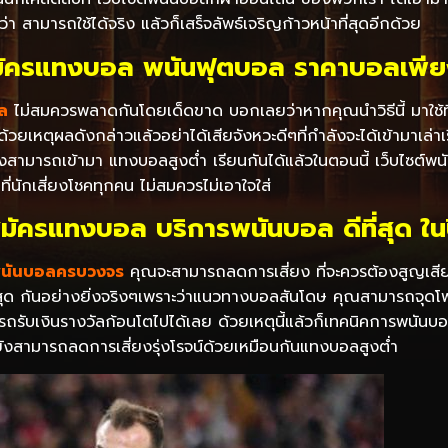
 สามารถใช้ได้จริง แล้วก็เสร็จลัพธ์เจริญก้าวหน้าที่สุดอีกด้วย
สมัครแทงบอล พนันฟุตบอล ราคาบอลเพียง
ล
ไม่สมควรพลาดกันโดยเด็ดขาด บอกเลยว่าหากคุณนำวิธีนี้ มาใช้ท
 ด้วยเหตุผลดังกล่าวแล้วอย่าได้เสียจังหวะดีๆที่กำลังจะได้เข้ามาเล่
รบ้างสามารถเข้ามา แทงบอลสูงต่ำ เรียนกันได้แล้วในตอนนี้ เว็บไซต์
็น ที่นักเสี่ยงโชคทุกคน ไม่สมควรไม่เอาใจใส่
สมัครแทงบอล บริการพนันบอล ดีที่สุด ใ
นันบอลครบวงจร
คุณจะสามารถลดการเสี่ยง ที่จะควรต้องสูญเสียเงิน
ี่สุด กันอย่างยิ่งจริงๆเพราะว่าแนวทางบอลสันโดษ คุณสามารถจุดโฟก
รถรับเงินรางวัลก้อนโตไปได้เลย ด้วยเหตุนี้แล้วก็เทคนิคการพนันบอ
ังสามารถลดการเสี่ยงรุ่งโรจน์ด้วยเหมือนกันแทงบอลสูงต่ำ