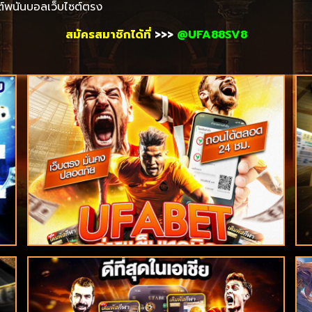
ต์พนันบอลเว็บไซต์ตรง
สมัครสมาชิกได้ที่
>>>
@UFA88SV8