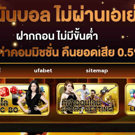
์
ufabet
sitemap