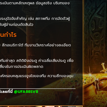
ประเมินตามหลักเหตุผล ข้อมูลจริง บริบทของ
มระบุปัจจัยสำคัญ เช่น สภาพทีม การจัดตัวผู้
บผู้อ่านก่อนตัดสินใจ
น้นกำไร
ลีกอเมริกาใต้ ทีมงานวิเคราะห์อย่างละเอียด
ล่าสุด สถิติยิงประตู ค่าเฉลี่ยเสียประตู เพื่อ
เสี่ยงในการประเมินผิดพลาด
ราะห์ครอบคลุมแรงจูงใจของทีม ความลึกของขุม
ลยที่นี่
@UFA88SV8