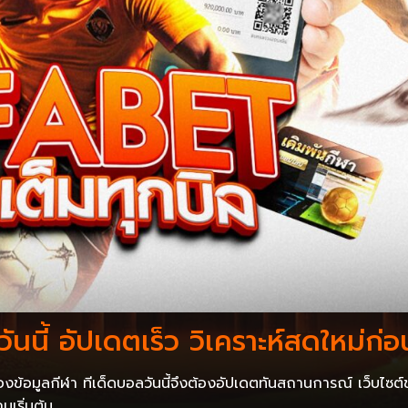
ันนี้ อัปเดตเร็ว วิเคราะห์สดใหม่ก่
งข้อมูลกีฬา ทีเด็ดบอลวันนี้จึงต้องอัปเดตทันสถานการณ์ เว็บไซ
มเริ่มต้น