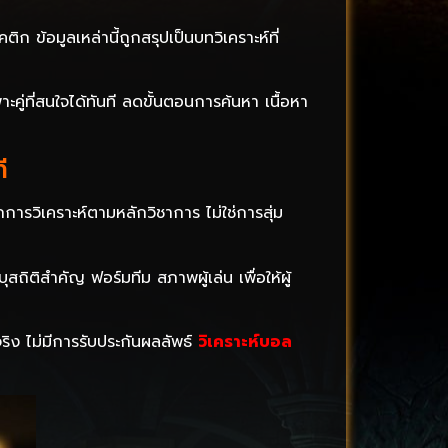
ข้อมูลเหล่านี้ถูกสรุปเป็นบทวิเคราะห์ที่
คู่ที่สนใจได้ทันที ลดขั้นตอนการค้นหา เนื้อหา
ี
การวิเคราะห์ตามหลักวิชาการ ไม่ใช่การสุ่ม
ถิติสำคัญ ฟอร์มทีม สภาพผู้เล่น เพื่อให้ผู้
ริง ไม่มีการรับประกันผลลัพธ์
วิเคราะห์บอล