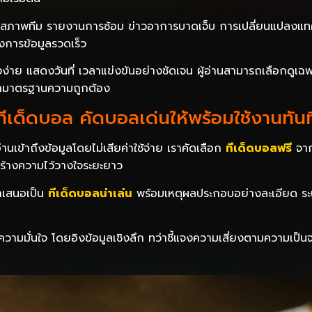
น สภาพทีม รายงานการซ้อม ข่าวอาการบาดเจ็บ การเปลี่ยนแปลงแทคติก 
้องการข้อมูลรวดเร็ว
่าย แสดงวันที่ เวลาแข่งขันอย่างชัดเจน ผู้อ่านสามารถเลือกดูเฉพาะ
กษามาตรฐานความถูกต้อง
ทีเด็ดบอล คัดบอลเด่นให้พร้อมใช้งานทันท
อ่านเข้าถึงข้อมูลโดยไม่เสียค่าใช้จ่าย เราคัดเลือก
ทีเด็ดบอลฟรี
จาก
ร้างความไว้วางใจระยะยาว
นำเสนอเป็น
ทีเด็ดบอลน่าเล่น
พร้อมเหตุผลประกอบอย่างละเอียด ระบุส
วามมั่นใจ โดยอิงข้อมูลเชิงลึก ทว่าชี้แจงความเสี่ยงตามความเป็นจ