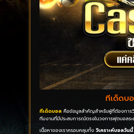
ทีเด็ดบอ
ทีเด็ดบอล
คือข้อมูลสำคัญสำหรับผู้ที่ต้องการว
ทีมงานที่มีประสบการณ์ตรงในวงการฟุตบอลระด
เนื้อหาของเราครอบคลุมทั้ง
วิเคราะห์บอลวันนี้