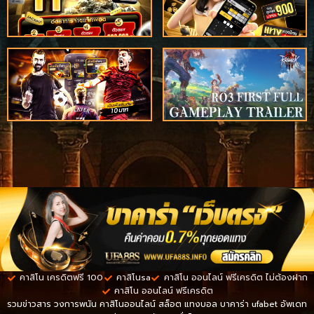
คาสิโน เครดิตฟรี 100
คาสิโนsa
คาสิโน ออนไลน์ ฟรีเครดิต ไม่ต้องฝาก
คาสิโน ออนไลน์ ฟรีเครดิต
รวมข่าวสาร วงการพนัน คาสิโนออนไลน์ สล็อต แทงบอล
บาคาร่า ufabet
อัพเดท