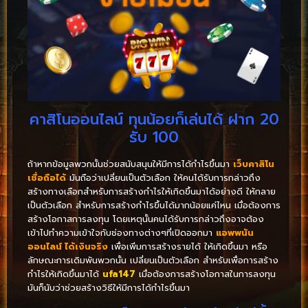
คาสิโนออนไลน์ ทุนน้อยก็เล่นได้ ฝาก 20
รับ 100
ถ้าหากข้อมูลพวกนั้นช่วยสนับสนุนให้มีการได้กำไรขึ้นมา
เว็บคาสิโน
เชื่อถือได้
มันถือว่าเปลี่ยนเป็นตัวเลือก ให้คนได้รับการกล่าวถึง
สร้างทางเลือกสำหรับการสร้างกำไรให้เกิดขึ้นมาได้อย่างดี ให้กลาย
เป็นตัวเลือก สำหรับการสร้างกำไรขึ้นได้มากน้อยแค่ไหน เมื่อต้องการ
สร้างโอกาสการลงทุน โดยเหตุนั้นคนได้รับการกล่าวถึงอาจต้อง
เข้าไปทำความเข้าใจกับช่องทางต่างๆที่เปิดออกมา
แอพพนัน
ออนไลน์ ได้เงินจริง
เพื่อเพิ่มการสร้างรายได้ ให้เกิดขึ้นมา หรือ
ลักษณะการเดิมพันพวกนั้น เปลี่ยนเป็นตัวเลือก สำหรับเพื่อการสร้าง
กำไรให้เกิดขึ้นมาได้
ufa147
เมื่อต้องการสร้างโอกาสในการลงทุน
มันก็นับว่าช่วยสร้างวิธีให้มีการได้กำไรขึ้นมา